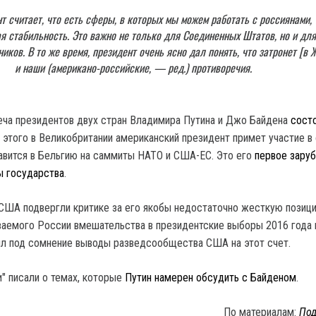
т считает, что есть сферы, в которых мы можем работать с россиянами, 
ая стабильность. Это важно не только для Соединенных Штатов, но и дл
иков. В то же время, президент очень ясно дал понять, что затронет [в 
и наши (американо-российские, — ред.) противоречия.
еча президентов двух стран Владимира Путина и Джо Байдена
состо
 этого в Великобритании американский президент примет участие в
равится в Бельгию на саммиты НАТО и США-ЕС. Это его
первое зару
ы государства
.
США подвергли критике за его якобы недостаточно жесткую позиц
аемого России вмешательства в президентские выборы 2016 года 
вил под сомнение выводы разведсообщества США на этот счет.
" писали о темах, которые
Путин намерен обсудить с Байденом
.
По материалам:
Под