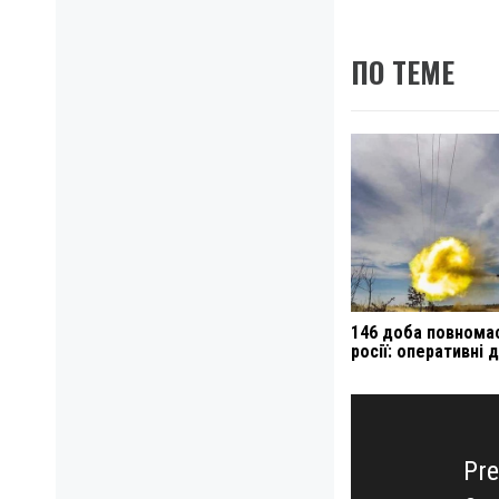
ПО ТЕМЕ
146 доба повнома
росії: оперативні 
Навигация
по
записям
Pre