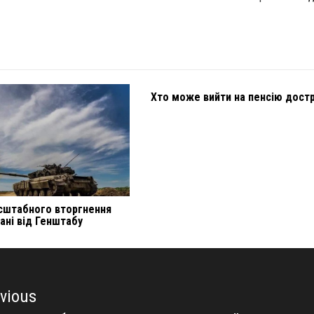
Хто може вийти на пенсію дост
сштабного вторгнення
дані від Генштабу
vious