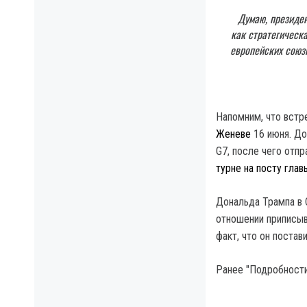
Думаю, президен
как стратегическ
европейских союзн
Напомним, что встр
Женеве
16 июня. До
G7, после чего отп
турне на посту глав
Дональда Трампа в 
отношении приписыв
факт, что он поста
Ранее "Подробности