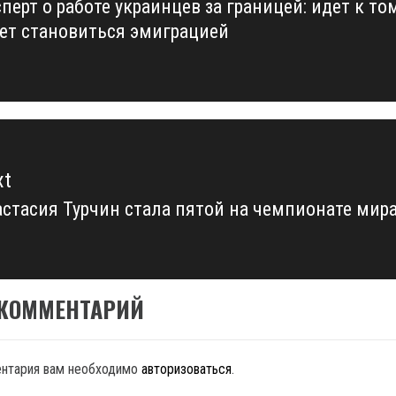
перт о работе украинцев за границей: идет к то
vious
ет становиться эмиграцией
t:
xt
стасия Турчин стала пятой на чемпионате мир
xt
t:
 КОММЕНТАРИЙ
ентария вам необходимо
авторизоваться
.