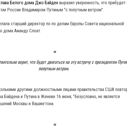
лава Белого дома Джо Байден
выразил уверенность, что прибудет 
том России Владимиром Путиным "с попутным ветром".
елала старший директор по по делам Европы Совета национальной
о дома Аманду Слоат.
вительно верит, что будет двигаться на эту встречу с президентом Пути
попутным ветром.
колькими другими должностными лицами правительства США повтор
а Байдена и Путина в Женеве 16 июня, "безусловно, не является
ошений Москвы и Вашингтона.