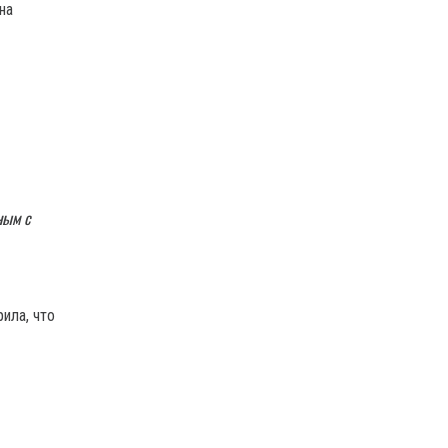
на
ным с
ила, что