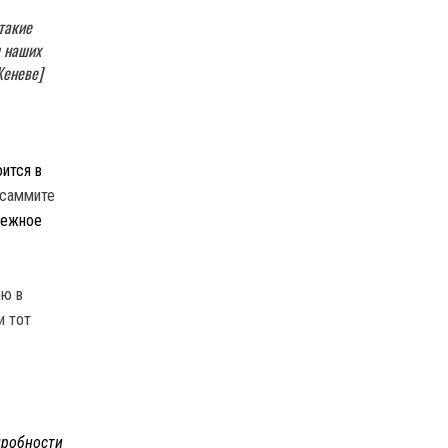
такие
я наших
Женеве]
ится в
 саммите
бежное
ию в
и тот
робности