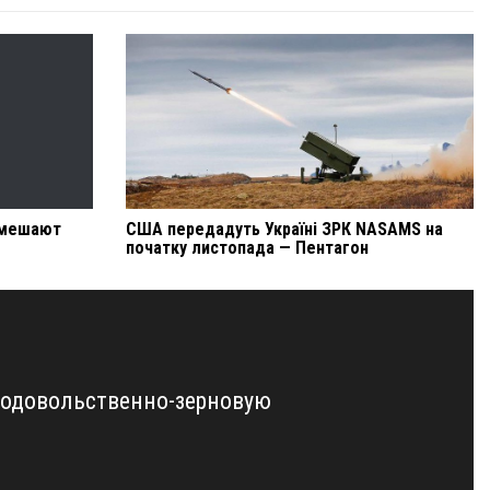
 мешают
США передадуть Україні ЗРК NASAMS на
початку листопада — Пентагон
родовольственно-зерновую