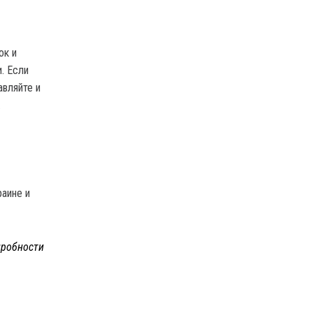
ок и
. Если
авляйте и
.
раине и
робности