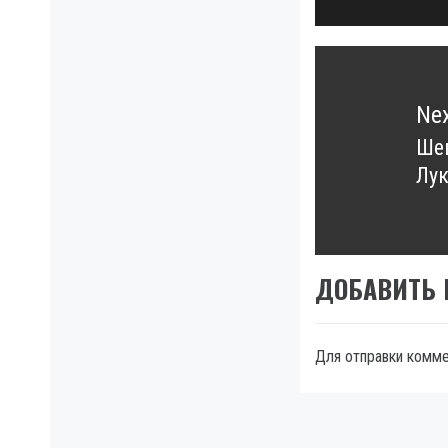
Ne
Шев
Ne
Лу
pos
ДОБАВИТЬ
Для отправки комм