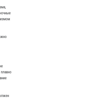
зма,
"ночные
низмом
ажно
не
 плавно
ание
должен