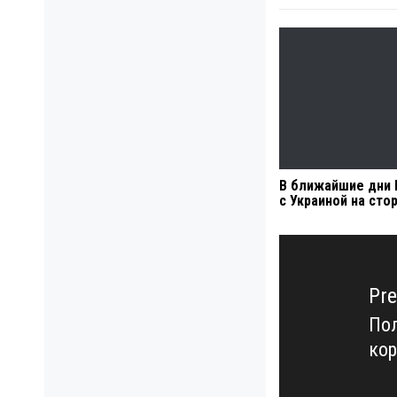
В ближайшие дни Б
с Украиной на сто
Навигация
по
записям
Pre
Пол
Pre
ко
pos