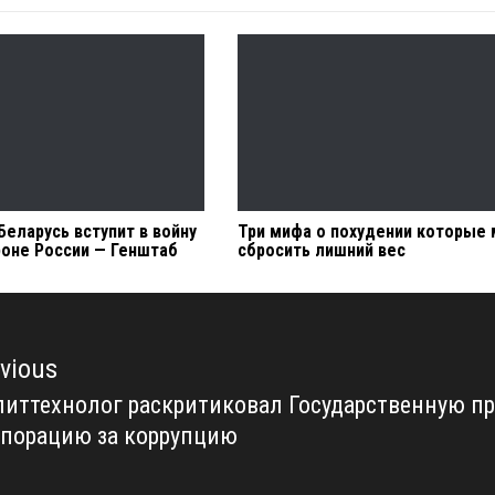
еларусь вступит в войну
Три мифа о похудении которые
роне России — Генштаб
сбросить лишний вес
vious
иттехнолог раскритиковал Государственную п
vious
рпорацию за коррупцию
t: