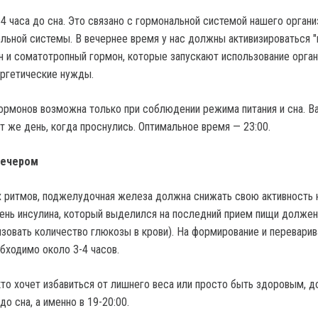
4 часа до сна. Это связано с гормональной системой нашего органи
льной системы. В вечернее время у нас должны активизироваться 
н и соматотропный гормон, которые запускают использование орга
ергетические нужды.
ормонов возможна только при соблюдении режима питания и сна. В
т же день, когда проснулись. Оптимальное время — 23:00.
вечером
 ритмов, поджелудочная железа должна снижать свою активность 
вень инсулина, который выделился на последний прием пищи должен
изовать количество глюкозы в крови). На формирование и переварив
бходимо около 3-4 часов.
 кто хочет избавиться от лишнего веса или просто быть здоровым, 
до сна, а именно в 19-20:00.