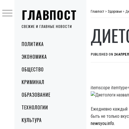
Skip
ГЛАВПОСТ
to
Главпост
>
Здоровье
>
Ди
content
ДИЕТ
СВЕЖИЕ И ГЛАВНЫЕ НОВОСТИ
Primary
ПОЛИТИКА
Menu
PUBLISHED ON
24 АПРЕЛ
ЭКОНОМИКА
ОБЩЕСТВО
КРИМИНАЛ
itemscope itemtype=
ОБРАЗОВАНИЕ
ТЕХНОЛОГИИ
Ежедневно каждый з
быть не только вку
КУЛЬТУРА
newsyou.info.