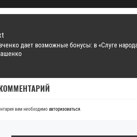
xt
ченко дает возможные бонусы: в «Слуге народа
xt
кашенко
t:
 КОММЕНТАРИЙ
ентария вам необходимо
авторизоваться
.