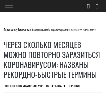
Skip
to
Главпост
>
Здоровье
>
Через сколько месяцев можно повторно заразиться коронавирусом: названы рекордно-быстрые термины
content
ЧЕРЕЗ СКОЛЬКО МЕСЯЦЕВ
МОЖНО ПОВТОРНО ЗАРАЗИТЬСЯ
КОРОНАВИРУСОМ: НАЗВАНЫ
РЕКОРДНО-БЫСТРЫЕ ТЕРМИНЫ
PUBLISHED ON
20 АПРЕЛЯ, 2021
BY
ТАТЬЯНА ГАНЧЕРЕНКО