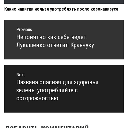
Какие напитки нельзя употреблять после коронавируса
Навигация
по
Previous
записям
Непонятно как себя ведет:
Previous
post:
Лукашенко ответил Кравчуку
Next
Названа опасная для здоровья
Next
post:
зелень: употребляйте с
осторожностью