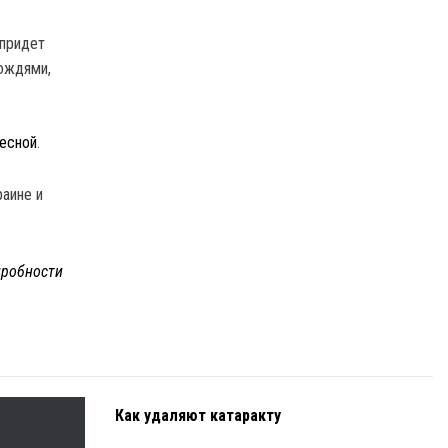
 придет
дождями,
весной
.
раине и
робности
Как удаляют катаракту