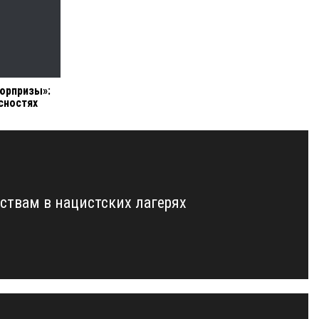
юрпризы»:
сностях
ствам в нацистских лагерях