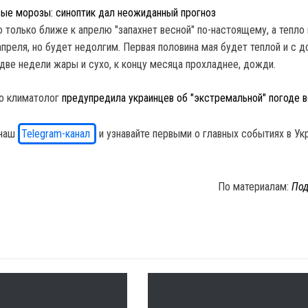
вые морозы: синоптик дал неожиданный прогноз
о только ближе к апрелю "запахнет весной" по-настоящему, а тепло
апреля, но будет недолгим. Первая половина мая будет теплой и с 
 две недели жары и сухо, к концу месяца прохладнее, дожди.
то климатолог
предупредила украинцев об "экстремальной" погоде 
 наш
Telegram-канал
и узнавайте первыми о главных событиях в Ук
По материалам:
Под