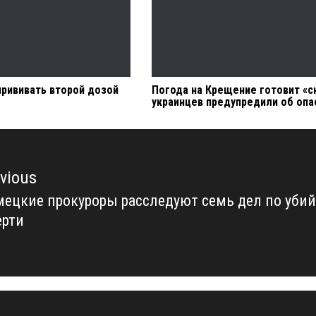
прививать второй дозой
Погода на Крещение готовит «с
украинцев предупредили об опа
vious
ецкие прокуроры расследуют семь дел по убий
vious
ерти
t: