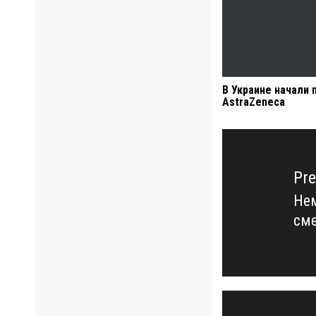
В Украине начали 
AstraZeneca
Навигация
по
записям
Pre
Нем
Pre
см
pos