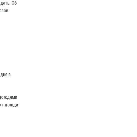
дать. Об
озов
дня в
 дождями
дут дожди