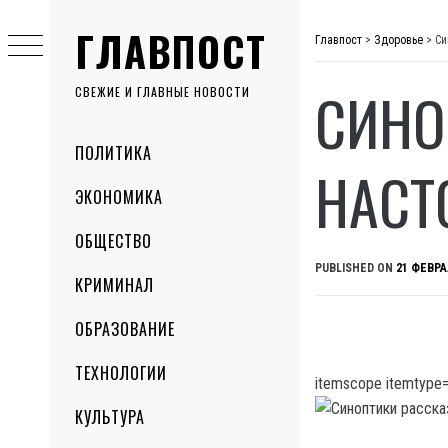
Skip
ГЛАВПОСТ
to
Главпост
>
Здоровье
>
Си
content
СИНО
СВЕЖИЕ И ГЛАВНЫЕ НОВОСТИ
Primary
ПОЛИТИКА
Menu
НАСТ
ЭКОНОМИКА
ОБЩЕСТВО
PUBLISHED ON
21 ФЕВРА
КРИМИНАЛ
ОБРАЗОВАНИЕ
ТЕХНОЛОГИИ
itemscope itemtype=
КУЛЬТУРА