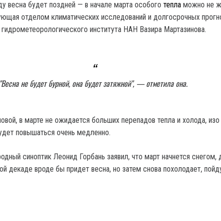
оду весна будет поздней — в начале марта особого
тепла
можно не ж
ующая отделом климатических исследований и долгосрочных прогн
 гидрометеорологического института НАН Вазира Мартазинова.
"Весна не будет бурной, она будет затяжной", — отметила она.
вой, в марте не ожидается больших перепадов тепла и холода, изо 
удет повышаться очень медленно.
родный синоптик Леонид Горбань заявил, что март начнется снегом,
рой декаде вроде бы придет весна, но затем снова похолодает, пой