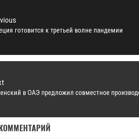
vious
ция готовится к третьей волне пандемии
vious
t:
xt
енский в ОАЭ предложил совместное производ
xt
t:
 КОММЕНТАРИЙ