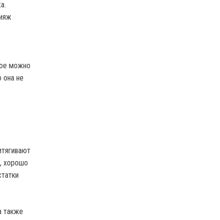
а.
кияж
рое можно
 она не
итягивают
е, хорошо
статки
а также