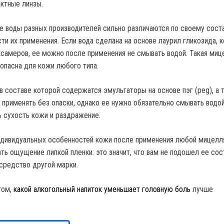
актные линзы.
 воды разных производителей сильно различаются по своему соста
ти их применения. Если вода сделана на основе лаурил гликозида, к
самеров, ее можно после применения не смывать водой. Такая миц
опасна для кожи любого типа.
в составе которой содержатся эмульгаторы на основе пэг (peg), а 
применять без опаски, однако ее нужно обязательно смывать водой
 сухость кожи и раздражение.
ндивидуальных особенностей кожи после применения любой мицелл
ть ощущение липкой пленки: это значит, что вам не подошел ее сос
средство другой марки.
том,
какой алкогольный напиток уменьшает головную боль
лучше