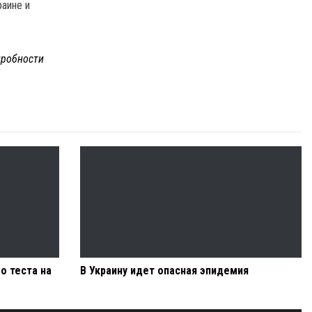
раине и
робности
о теста на
В Украину идет опасная эпидемия