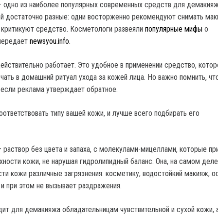
 одно из наиболее популярных современных средств для демакияж
ей достаточно разные: одни восторженно рекомендуют снимать ма
е критикуют средство. Косметологи развеяли
популярные мифы
о
 передает
newsyou.info.
ействительно работает. Это удобное в применении средство, кото
ать в домашний ритуал ухода за кожей лица. Но важно помнить, что
 если реклама утверждает обратное.
ответствовать типу вашей кожи, и лучше всего подбирать его
 раствор без цвета и запаха, с молекулами-мицеллами, которые пр
рхности кожи, не нарушая гидролипидный баланс. Она, на самом дел
сти кожи различные загрязнения: косметику, водостойкий макияж, о
 и при этом не вызывает раздражения.
дит для демакияжа обладательницам чувствительной и сухой кожи, 