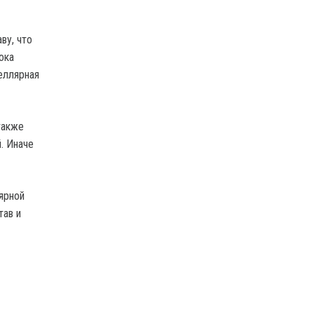
ву, что
ока
еллярная
также
. Иначе
ярной
тав и