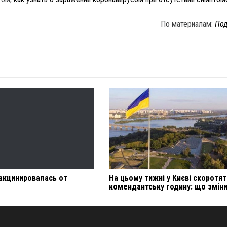
По материалам:
Под
акцинировалась от
На цьому тижні у Києві скоротят
комендантську годину: що змін