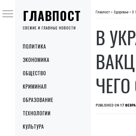
Skip
ГЛАВПОСТ
to
Главпост
>
Здоровье
>
В 
content
В УК
СВЕЖИЕ И ГЛАВНЫЕ НОВОСТИ
Primary
ПОЛИТИКА
Menu
ВАКЦ
ЭКОНОМИКА
ОБЩЕСТВО
ЧЕГО
КРИМИНАЛ
ОБРАЗОВАНИЕ
PUBLISHED ON
17 ФЕВРА
ТЕХНОЛОГИИ
КУЛЬТУРА