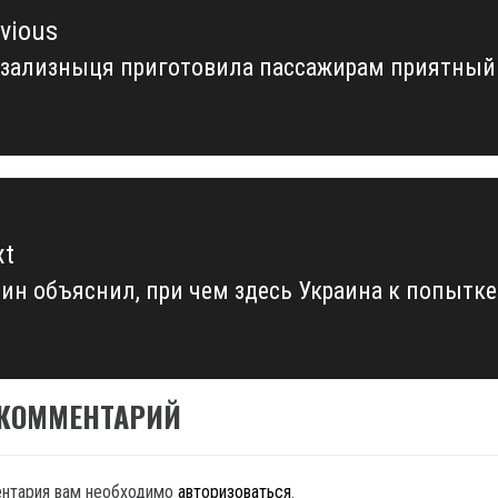
vious
рзализныця приготовила пассажирам приятный
vious
t:
xt
ин объяснил, при чем здесь Украина к попытке
xt
t:
 КОММЕНТАРИЙ
ентария вам необходимо
авторизоваться
.