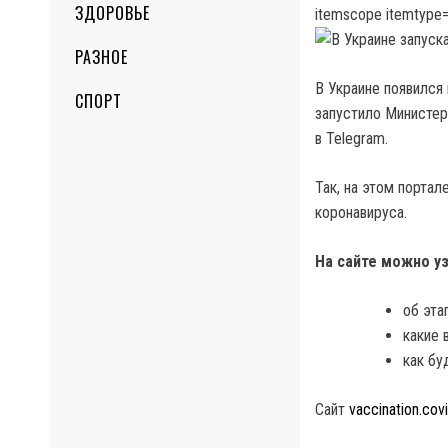
ЗДОРОВЬЕ
itemscope itemtype=
РАЗНОЕ
В Украине появился
СПОРТ
запустило Министер
в Telegram.
Так, на этом порта
коронавируса.
На сайте можно уз
об эта
какие 
как бу
Сайт
vaccination.cov