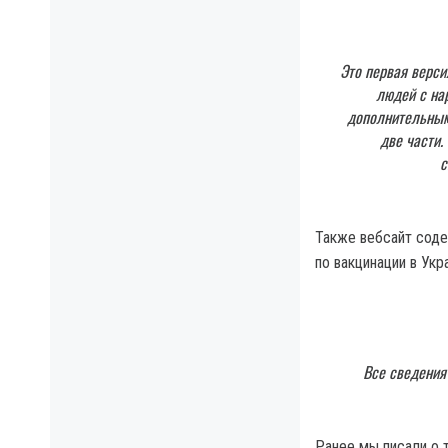
Это первая верси
людей с на
дополнительными
две части.
с
Также вебсайт соде
по вакцинации в Укр
Все сведения
Ранее мы писали о 