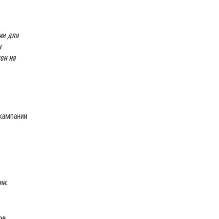
ми для
н
ен на
кампании
ни.
ов.