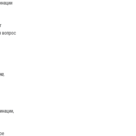
инации
т
я вопрос
но,
инации,
кое