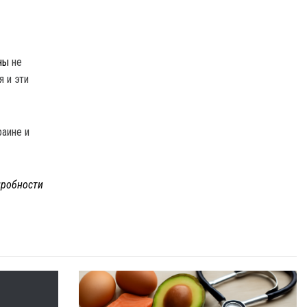
ны
не
 и эти
раине и
робности