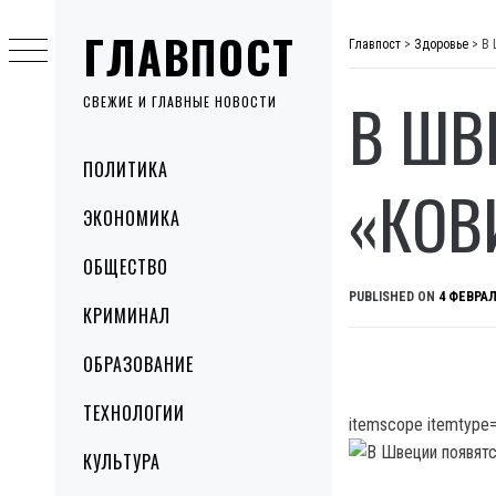
Skip
ГЛАВПОСТ
to
Главпост
>
Здоровье
>
В 
content
В ШВ
СВЕЖИЕ И ГЛАВНЫЕ НОВОСТИ
Primary
ПОЛИТИКА
Menu
«КОВ
ЭКОНОМИКА
ОБЩЕСТВО
PUBLISHED ON
4 ФЕВРАЛ
КРИМИНАЛ
ОБРАЗОВАНИЕ
ТЕХНОЛОГИИ
itemscope itemtype=
КУЛЬТУРА