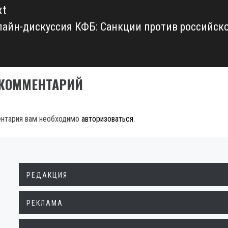
xt
айн-дискуссия КФБ: Санкции против российск
xt
t:
 КОММЕНТАРИЙ
ентария вам необходимо
авторизоваться
.
РЕДАКЦИЯ
РЕКЛАМА