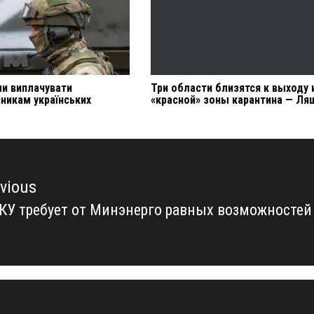
ли виплачувати
Три области близятся к выходу 
никам українських
«красной» зоны карантина — Ля
vious
У требует от Минэнерго равных возможностей
vious
t: