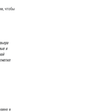
ии, чтобы
арьера
рые я
шой
отметил
раине и