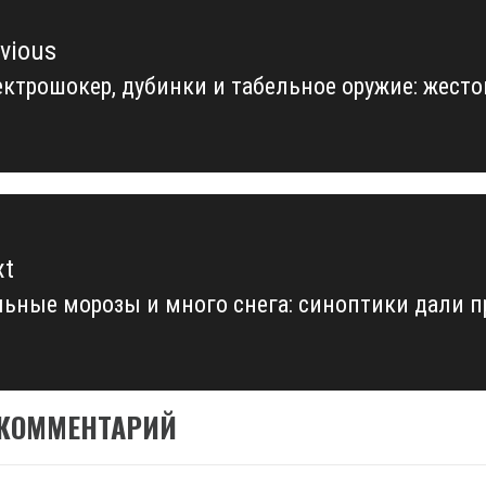
vious
ктрошокер, дубинки и табельное оружие: жесто
vious
t:
xt
ьные морозы и много снега: синоптики дали п
xt
t:
 КОММЕНТАРИЙ