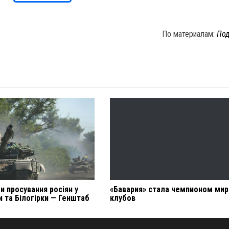
По материалам:
Под
и просування росіян у
«Бавария» стала чемпионом мир
и та Білогірки — Генштаб
клубов