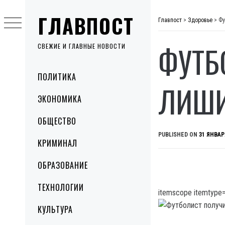
Skip
ГЛАВПОСТ
to
Главпост
>
Здоровье
>
Фу
content
ФУТБ
СВЕЖИЕ И ГЛАВНЫЕ НОВОСТИ
Primary
ПОЛИТИКА
Menu
ЛИШИ
ЭКОНОМИКА
ОБЩЕСТВО
PUBLISHED ON
31 ЯНВАР
КРИМИНАЛ
ОБРАЗОВАНИЕ
ТЕХНОЛОГИИ
itemscope itemtype=
КУЛЬТУРА