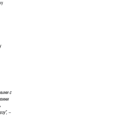
ну
у
ными с
моими
ь
зу", –