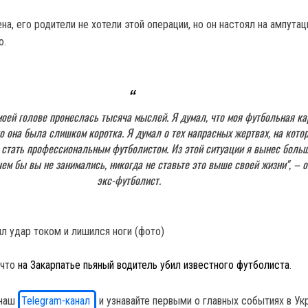
а, его родители не хотели этой операции, но он настоял на ампутац
ю.
 моей голове пронеслась тысяча мыслей. Я думал, что моя футбольная к
о она была слишком коротка. Я думал о тех напрасных жертвах, на кото
 стать профессиональным футболистом. Из этой ситуации я вынес боль
чем бы вы не занимались, никогда не ставьте это выше своей жизни", – 
экс-футболист.
 что
на Закарпатье пьяный водитель убил известного футболиста
.
 наш
Telegram-канал
и узнавайте первыми о главных событиях в Ук