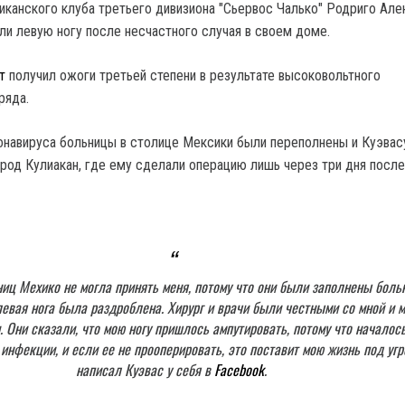
анского клуба третьего дивизиона "Сьервос Чалько" Родриго Але
ли левую ногу после несчастного случая в своем доме.
т
получил ожоги третьей степени в результате высоковольтного
ряда.
онавируса больницы в столице Мексики были переполнены и Куэвас
ород Кулиакан, где ему сделали операцию лишь через три дня после
ниц Мехико не могла принять меня, потому что они были заполнены боль
левая нога была раздроблена. Хирург и врачи были честными со мной и 
 Они сказали, что мою ногу пришлось ампутировать, потому что началос
инфекции, и если ее не прооперировать, это поставит мою жизнь под угро
написал Куэвас у себя в
Facebook
.