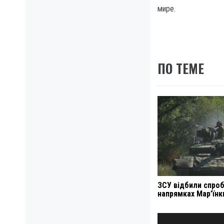
мире.
ПО ТЕМЕ
ЗСУ відбили спроб
напрямках Мар’їнк
Навигация