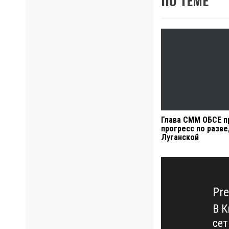
ПО ТЕМЕ
Глава СММ ОБСЕ п
прогресс по разв
Луганской
Навигация
по
записям
Pre
В К
Pre
сет