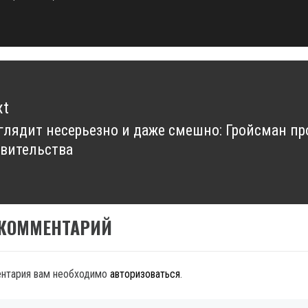
t:
xt
лядит несерьезно и даже смешно: Гройсман п
xt
вительства
t:
 КОММЕНТАРИЙ
ентария вам необходимо
авторизоваться
.