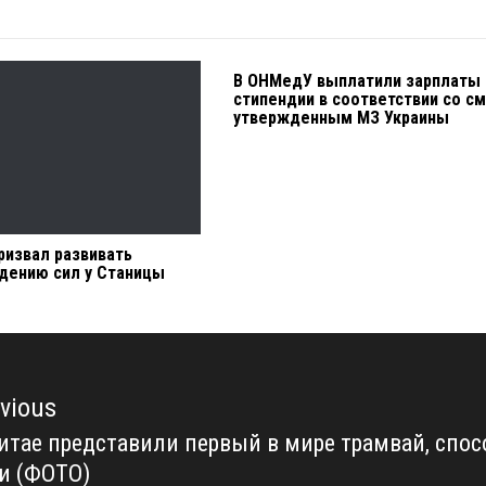
В ОНМедУ выплатили зарплаты 
стипендии в соответствии со см
утвержденным МЗ Украины
ризвал развивать
едению сил у Станицы
vious
итае представили первый в мире трамвай, спос
vious
и (ФОТО)