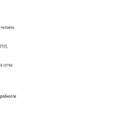
 человек.
310),
а сутки
робности