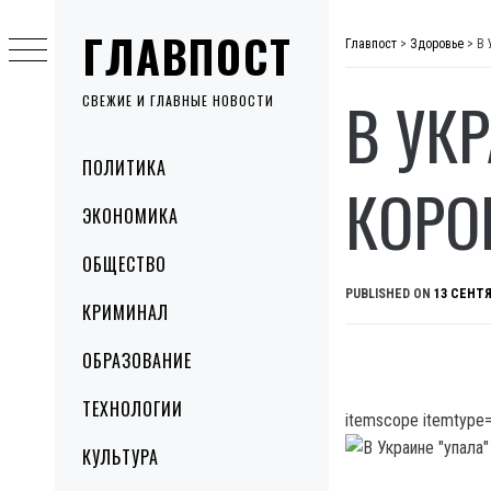
Skip
ГЛАВПОСТ
to
Главпост
>
Здоровье
>
В 
content
В УК
СВЕЖИЕ И ГЛАВНЫЕ НОВОСТИ
Primary
ПОЛИТИКА
Menu
КОРО
ЭКОНОМИКА
ОБЩЕСТВО
PUBLISHED ON
13 СЕНТЯ
КРИМИНАЛ
ОБРАЗОВАНИЕ
ТЕХНОЛОГИИ
itemscope itemtype=
КУЛЬТУРА