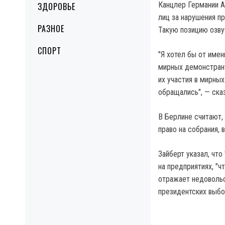
Канцлер Германии А
ЗДОРОВЬЕ
лиц за нарушения пр
РАЗНОЕ
Такую позицию озву
СПОРТ
"Я хотел бы от име
мирных демонстрант
их участия в мирных
обращались", — сказ
В Берлине считают,
право на собрания,
Зайберт указал, чт
на предприятиях, "ч
отражает недовольс
президентских выбо