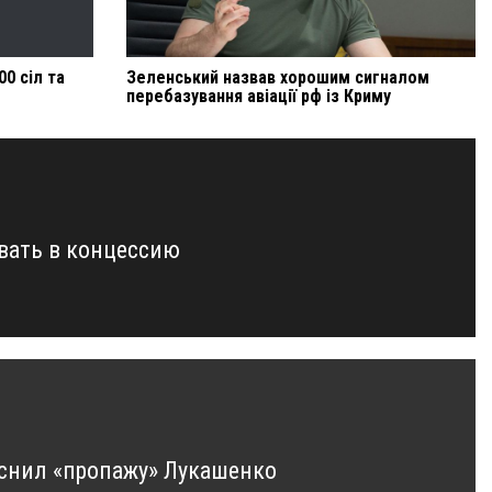
0 сіл та
Зеленський назвав хорошим сигналом
перебазування авіації рф із Криму
авать в концессию
яснил «пропажу» Лукашенко