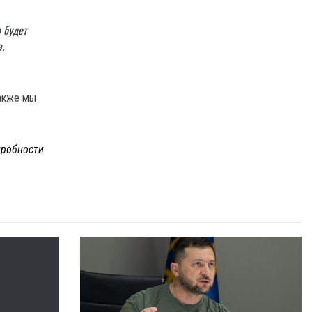
о будет
.
Также мы
робности