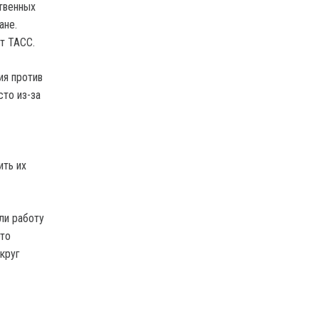
твенных
ане.
т ТАСС.
ия против
то из-за
ить их
ли работу
это
круг