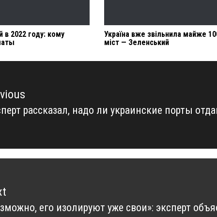
 в 2022 году: кому
Україна вже звільнила майже 100
латы
міст — Зеленський
vious
перт рассказал, надо ли украинские порты отд
vious
t:
xt
зможно, его изолируют уже свои»: эксперт объ
xt