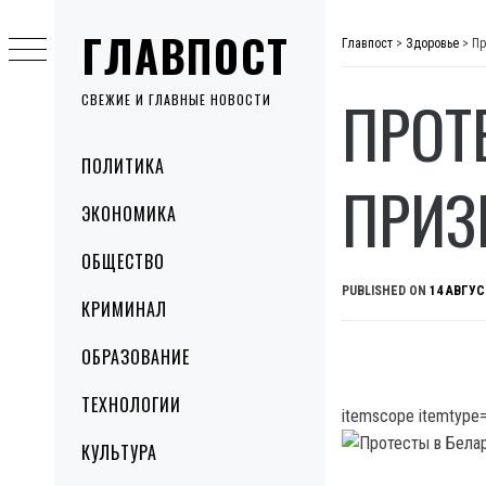
Skip
ГЛАВПОСТ
to
Главпост
>
Здоровье
>
Пр
content
ПРОТ
СВЕЖИЕ И ГЛАВНЫЕ НОВОСТИ
Primary
ПОЛИТИКА
Menu
ПРИЗ
ЭКОНОМИКА
ОБЩЕСТВО
PUBLISHED ON
14 АВГУС
КРИМИНАЛ
ОБРАЗОВАНИЕ
ТЕХНОЛОГИИ
itemscope itemtype=
КУЛЬТУРА