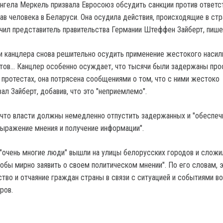
нгела Меркель призвала Евросоюз обсудить санкции против ответс
ав человека в Беларуси. Она осудила действия, происходящие в стр
чил представитель правительства Германии Штеффен Зайберт, пише
ни канцлера снова решительно осудить применение жестокого насил
ов… Канцлер особенно осуждает, что тысячи были задержаны прос
 протестах, она потрясена сообщениями о том, что с ними жестоко
ал Зайберт, добавив, что это "неприемлемо".
 что власти должны немедленно отпустить задержанных и "обеспеч
 выражение мнения и получение информации".
о "очень многие люди" вышли на улицы белорусских городов и сложи
тобы мирно заявить о своем политическом мнении". По его словам, 
тво и отчаяние граждан страны в связи с ситуацией и событиями во
ров.