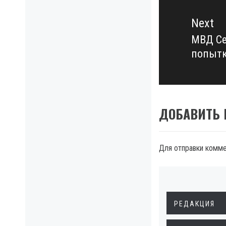
Next
МВД Се
Next
попытк
post:
ДОБАВИТЬ
Для отправки комм
РЕДАКЦИЯ