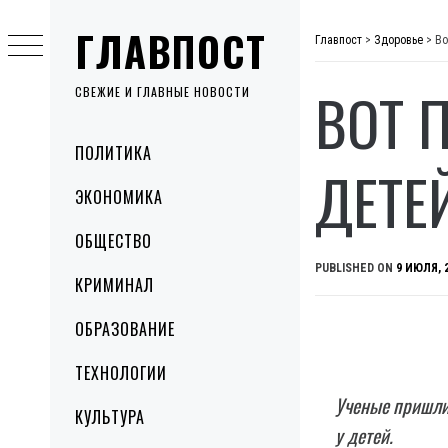
Skip
ГЛАВПОСТ
to
Главпост
>
Здоровье
>
Во
content
ВОТ 
СВЕЖИЕ И ГЛАВНЫЕ НОВОСТИ
Primary
ПОЛИТИКА
Menu
ДЕТЕ
ЭКОНОМИКА
ОБЩЕСТВО
PUBLISHED ON
9 ИЮЛЯ, 
КРИМИНАЛ
ОБРАЗОВАНИЕ
ТЕХНОЛОГИИ
Ученые пришли 
КУЛЬТУРА
у детей.