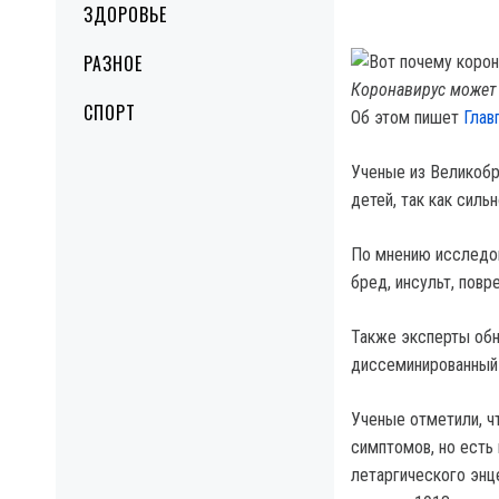
ЗДОРОВЬЕ
РАЗНОЕ
Коронавирус может 
СПОРТ
Об этом пишет
Глав
Ученые из Великобр
детей, так как силь
По мнению исследов
бред, инсульт, повр
Также эксперты обн
диссеминированный
Ученые отметили, ч
симптомов, но есть
летаргического энце