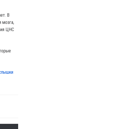
ет. В
 мозга,
ния ЦНС
оторые
вспышки