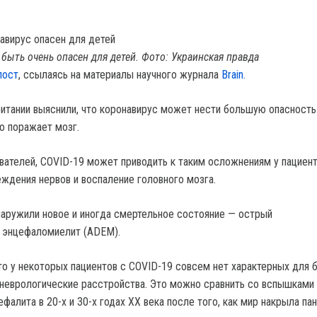
быть очень опасен для детей. Фото: Украинская правда
пост
, ссылаясь на материалы научного журнала
Brain.
итании выяснили, что коронавирус может нести большую опасность
но поражает мозг.
ателей, COVID-19 может приводить к таким осложнениям у пациент
еждения нервов и воспаление головного мозга.
аружили новое и иногда смертельное состояние — острый
 энцефаломиелит (ADEM).
то у некоторых пациентов с COVID-19 совсем нет характерных для 
 неврологические расстройства. Это можно сравнить со вспышками
фалита в 20-х и 30-х годах XX века после того, как мир накрыла па