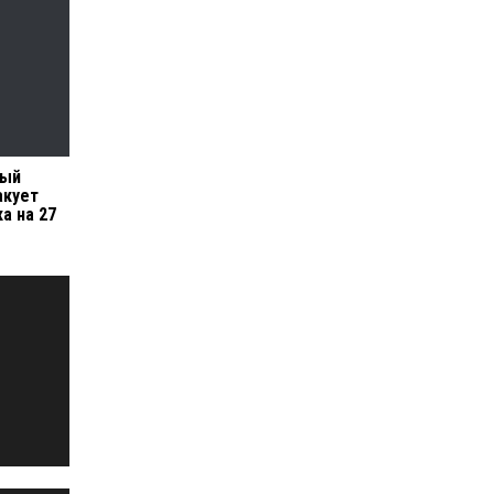
вый
акует
ка на 27