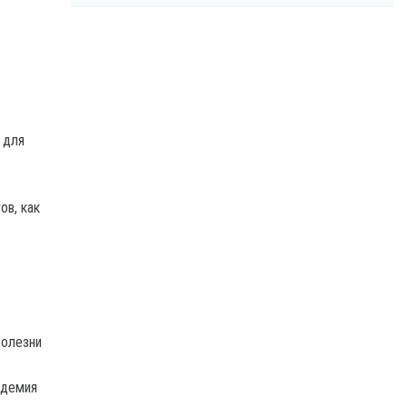
 для
ов, как
болезни
ндемия