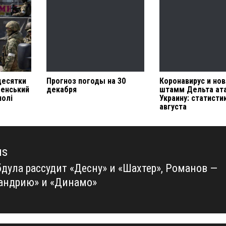
десятки
Прогноз погоды на 30
Коронавирус и но
ленський
декабря
штамм Дельта ат
полі
Украину: статисти
августа
us
бдула рассудит «Десну» и «Шахтер», Романов —
us
андрию» и «Динамо»