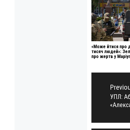
«Може йтися про 
тисяч людей»: Зе
про жертв у Маріу
Навигация
по
Previo
записям
УПЛ: А
Previo
«Алекс
post: