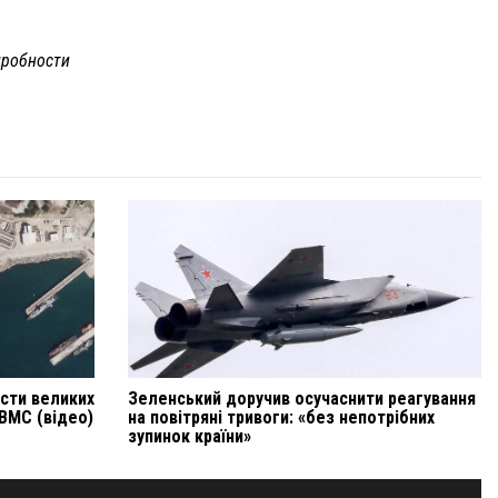
робности
ести великих
Зеленський доручив осучаснити реагування
ВМС (відео)
на повітряні тривоги: «без непотрібних
зупинок країни»