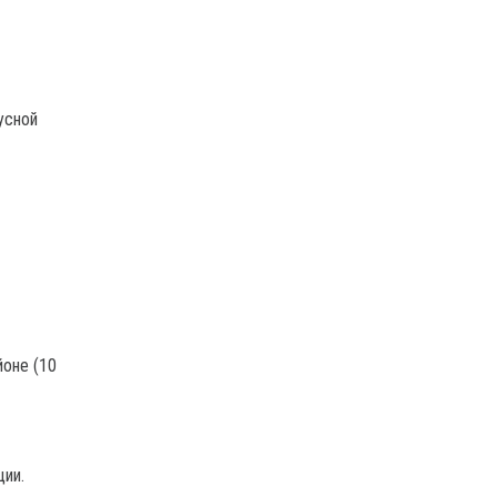
усной
йоне (10
ции.