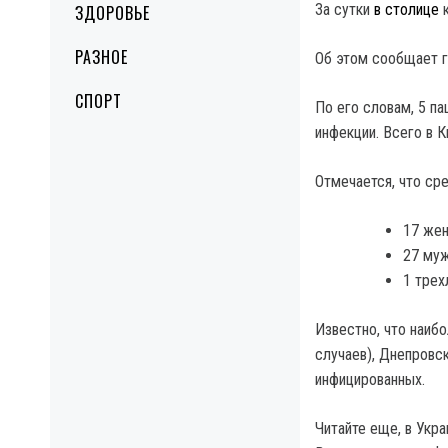
За сутки
в столице
к
ЗДОРОВЬЕ
РАЗНОЕ
Об этом сообщает г
СПОРТ
По его словам, 5 п
инфекции. Всего в 
Отмечается, что ср
17 жен
27 муж
1 трех
Известно, что наиб
случаев), Днепровс
инфицированных.
Читайте еще, в Укра