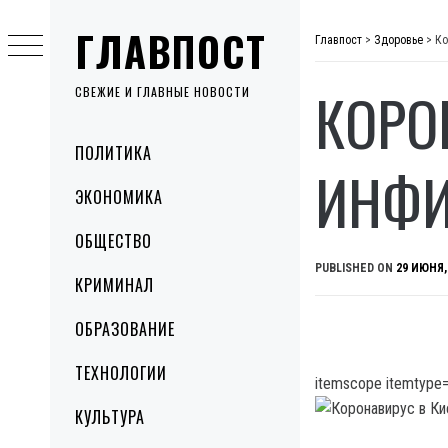
Skip
ГЛАВПОСТ
to
Главпост
>
Здоровье
>
Ко
content
КОРО
СВЕЖИЕ И ГЛАВНЫЕ НОВОСТИ
Primary
ПОЛИТИКА
Menu
ИНФИ
ЭКОНОМИКА
ОБЩЕСТВО
PUBLISHED ON
29 ИЮНЯ,
КРИМИНАЛ
ОБРАЗОВАНИЕ
ТЕХНОЛОГИИ
itemscope itemtype=
КУЛЬТУРА