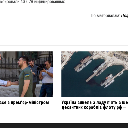
иксировали 43 628 инфицированных.
По материалам:
Под
вся з прем’єр-міністром
Україна вивела з ладу п’ять з ш
десантних кораблів флоту рф — 