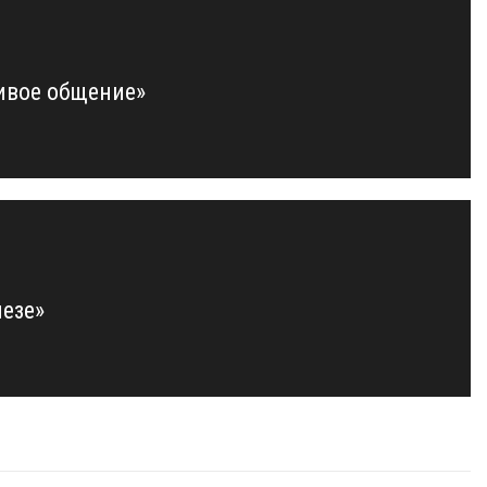
ивое общение»
незе»