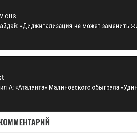
vious
Гайдай: «Диджитализация не может заменить ж
vious
t:
xt
ия А: «Аталанта» Малиновского обыграла «Уди
xt
t:
 КОММЕНТАРИЙ