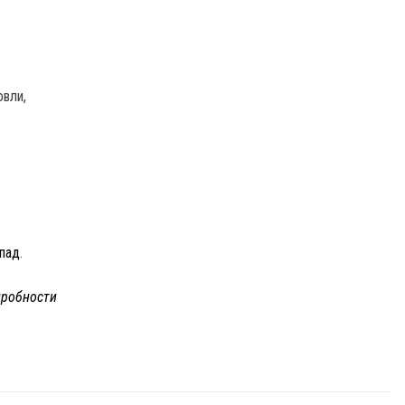
овли,
спад
.
робности