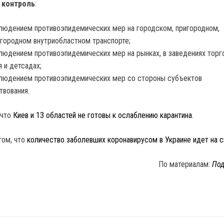
 контроль
:
людением противоэпидемических мер на городском, пригородном,
ородном внутриобластном транспорте;
людением противоэпидемических мер на рынках, в заведениях торг
я и детсадах;
людением противоэпидемических мер со стороны субъектов
твования.
 что
Киев и 13 областей не готовы к ослаблению карантина
.
том, что
количество заболевших коронавирусом в Украине идет на 
По материалам:
Под