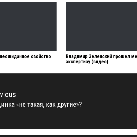
 неожиданное свойство
Владимир Зеленский прошел м
экспертизу (видео)
vious
инка «не такая, как другие»?
vious
t: