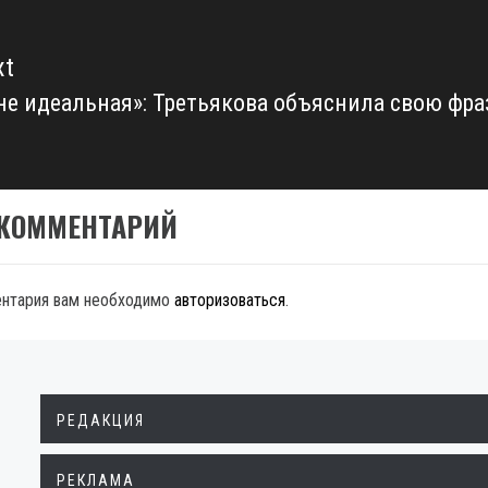
xt
не идеальная»: Третьякова объяснила свою фраз
xt
t:
 КОММЕНТАРИЙ
ентария вам необходимо
авторизоваться
.
РЕДАКЦИЯ
РЕКЛАМА