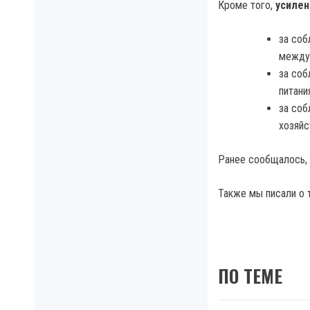
Кроме того,
усилен
за соб
междуг
за соб
питани
за соб
хозяйс
Ранее сообщалось,
Также мы писали о 
ПО ТЕМЕ