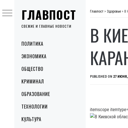
Skip
ГЛАВПОСТ
to
Главпост
>
Здоровье
>
В 
content
В КИ
СВЕЖИЕ И ГЛАВНЫЕ НОВОСТИ
Primary
ПОЛИТИКА
Menu
КАРА
ЭКОНОМИКА
ОБЩЕСТВО
PUBLISHED ON
27 ИЮНЯ,
КРИМИНАЛ
ОБРАЗОВАНИЕ
ТЕХНОЛОГИИ
itemscope itemtype=
КУЛЬТУРА