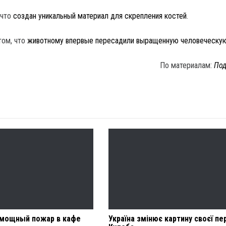
 что
создан уникальный материал для скрепления костей
.
том, что
животному впервые пересадили выращенную человеческую
По материалам:
Под
 мощный пожар в кафе
Україна змінює картину своєї п