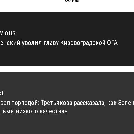
Кулеба
vious
енский уволил главу Кировоградской ОГА
vious
t:
xt
вал торпедой: Третьякова рассказала, как Зеле
xt
тьми низкого качества»
t: