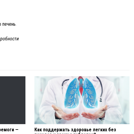
 печень
.
робности
еремоги —
Как поддержать здоровье легких без