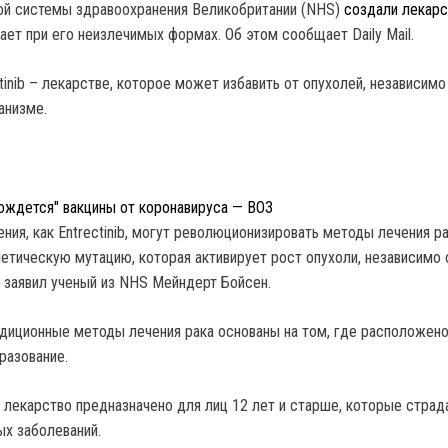
ой системы здравоохранения Великобритании (NHS)
создали лекарс
ает при его неизлечимых формах. Об этом сообщает Daily Mail.
tinib – лекарстве, которое может избавить от опухолей, независимо
анизме.
ождется" вакцины от коронавируса — ВОЗ
ния, как Entrectinib, могут революционизировать методы лечения ра
нетическую мутацию, которая активирует рост опухоли, независимо 
 заявил ученый из NHS Мейндерт Бойсен.
адиционные методы лечения рака основаны на том, где расположен
разование.
е лекарство предназначено для лиц 12 лет и старше, которые страд
ых заболеваний.