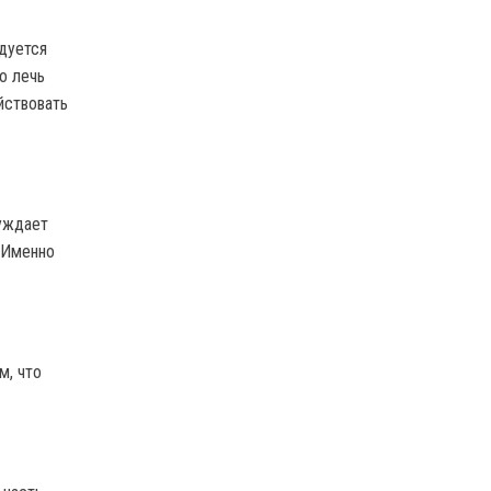
ндуется
о лечь
ействовать
уждает
 Именно
м, что