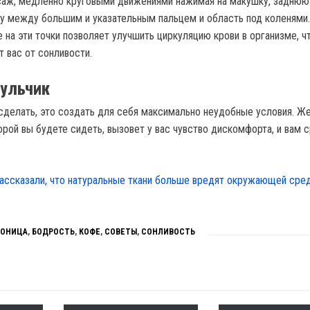
аж, медленно круговыми движениями нажимая на макушку, заднюю
чку между большим и указательным пальцем и область под коленями.
на эти точки позволяет улучшить циркуляцию крови в организме, чт
т вас от сонливости.
тульчик
 сделать, это создать для себя максимально неудобные условия. Ж
орой вы будете сидеть, вызовет у вас чувство дискомфорта, и вам 
ассказали, что натуральные ткани больше вредят окружающей сред
СОНИЦА
,
БОДРОСТЬ
,
КОФЕ
,
СОВЕТЫ
,
СОНЛИВОСТЬ