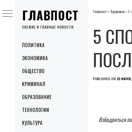
Skip
ГЛАВПОСТ
to
Главпост
>
Здоровье
>
5 
content
5 СП
СВЕЖИЕ И ГЛАВНЫЕ НОВОСТИ
Primary
ПОЛИТИКА
Menu
ПОСЛ
ЭКОНОМИКА
ОБЩЕСТВО
PUBLISHED ON
23 ИЮНЯ,
КРИМИНАЛ
ОБРАЗОВАНИЕ
ТЕХНОЛОГИИ
Взбодриться по
КУЛЬТУРА