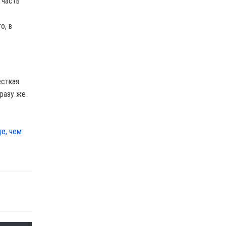
 часть
о, в
есткая
сразу же
е, чем