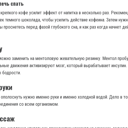
лечь спать
 крепкого кофе усилит эффект от напитка в несколько раз. Рекоме
ек темного шоколада, чтобы усилить действие кофеина. Затем нужн
Вы проснетесь перед фазой глубокого сна, и как раз когда начнет д
у
можно заменить на ментоловую жевательную резинку. Ментол проб
льные движения активизируют мозг, который вырабатывает инсулин.
о бодрости.
руки
 ополоснуть нужно именно руки и именно холодной водой. Дело в то
оединения со всем организмом.
ассаж