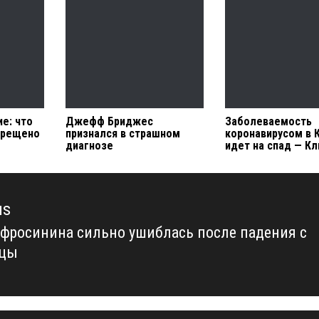
е: что
Джефф Бриджес
Заболеваемость
прещено
признался в страшном
коронавирусом в 
диагнозе
идет на спад — К
us
фросинина сильно ушиблась после падения с
us
ицы