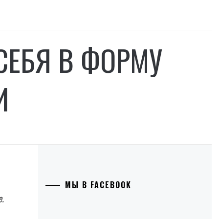
СЕБЯ В ФОРМУ
И
МЫ В FACEBOOK
е.