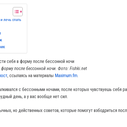
и лечь спать
и
ж
чик
 форму после бессонной ночи. Фото: Fishki.net
пост
, ссылаясь на материалы
Maximum.fm
.
лкивался с бессонными ночами, после которых чувствуешь себя р
удный день, а у вас вообще нет сил.
ычных, но действенных советов, которые помогут взбодриться пос