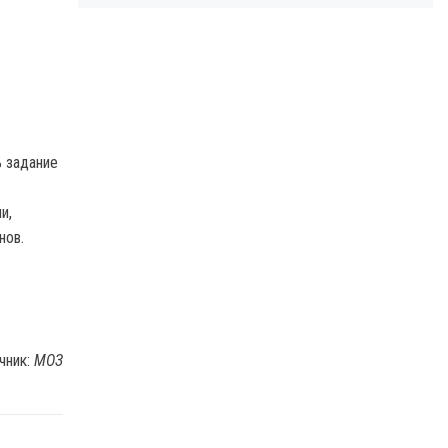
ь задание
и,
нов.
чник:
МОЗ