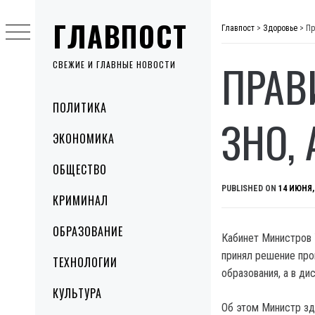
Skip
ГЛАВПОСТ
to
Главпост
>
Здоровье
>
Пр
content
ПРАВ
СВЕЖИЕ И ГЛАВНЫЕ НОВОСТИ
Primary
ПОЛИТИКА
Menu
ЗНО,
ЭКОНОМИКА
ОБЩЕСТВО
PUBLISHED ON
14 ИЮНЯ,
КРИМИНАЛ
ОБРАЗОВАНИЕ
Кабинет Министров 
принял решение про
ТЕХНОЛОГИИ
образования, а в д
КУЛЬТУРА
Об этом Министр зд