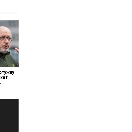
потужну
акет
А