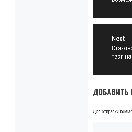
post:
Next
Стахов
Next
тест н
post:
ДОБАВИТЬ
Для отправки комм