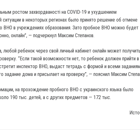
ельным ростом захвордваності на COVID-19 и ухудшением
 ситуации в некоторых регионах было принято решение об отмене
о ВНО в учреждениях образования. Зато пробное ВНО можно будет
онно, онлайн”, — подчеркнул Максим Степанов.
, любой ребенок через свой личный кабинет онлайн может получит
проверку. “Если такой возможности нет, то ребенок должен прийти в
встретит инспектор ВНО, выдаст тетрадь с формой и всеми заданиям
то задание дома и присылает на проверку”, — пояснил Максим Степа
мации, на прохождение пробного ВНО с украинского языка было
оло 190 тыс. детей, а с других предметов — 172 тыс.
Исто