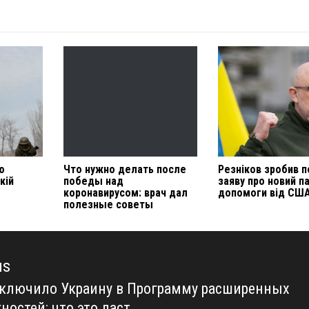
ю
Что нужно делать после
Резніков зробив 
кій
победы над
заяву про новий п
коронавирусом: врач дал
допомоги від СШ
полезные советы
us
ключило Украину в Программу расширенных
us
ностей: что это даст