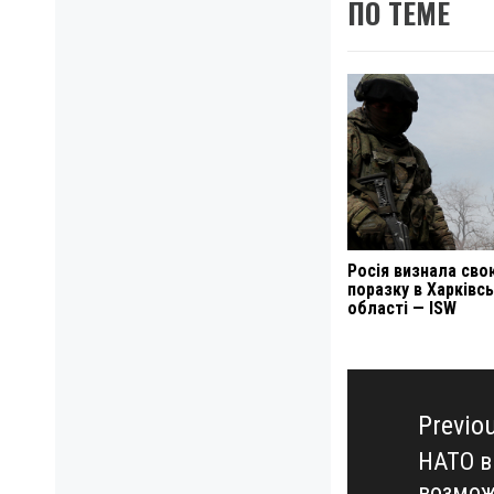
ПО ТЕМЕ
Росія визнала сво
поразку в Харківсь
області — ISW
Навигация
по
Previo
записям
НАТО в
Previo
возмож