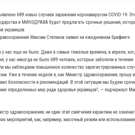
выявлено 689 новых случаев заражения коронавирусом COVID-19.
Эт
сударства и МИНЗДРАВА будет предлагать срочные решения, кото
и украинцев.
равоохранения Максим Степанов заявил на ежедневном брифинге.
а у нас еще не было. Даже в самые тяжелые времена, в апреле, ко
я, у нас никогда не было 689 человек, которые заболели в течение 
ели мы наблюдаем повышенное количество зарегистрированных слу
зни. Уже в течение недели я, как Министр здравоохранения, прошу 
вил безопасности и рекомендаций. В этой ситуации мы будем сроч
ние определенных мер ради здоровья украинцев”, — подчеркнул М
истр здравоохранения, ни один этап смягчения карантина не означа
их мероприятий, как, например, масочный режим или использовани