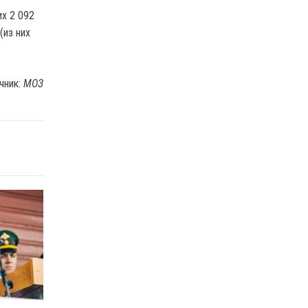
их 2 092
(из них
чник:
МОЗ