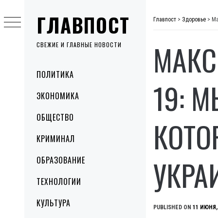
Skip
ГЛАВПОСТ
to
Главпост
>
Здоровье
>
Ма
content
МАКС
СВЕЖИЕ И ГЛАВНЫЕ НОВОСТИ
Primary
ПОЛИТИКА
Menu
19: 
ЭКОНОМИКА
ОБЩЕСТВО
КОТО
КРИМИНАЛ
УКРА
ОБРАЗОВАНИЕ
ТЕХНОЛОГИИ
КУЛЬТУРА
PUBLISHED ON
11 ИЮНЯ,