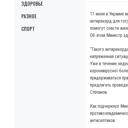
ЗДОРОВЬЕ
11 июня в Украине 
РАЗНОЕ
антирекорд для го
СПОРТ
помогут спасти жизн
Об этом Министр зд
“Такого антирекорд
напряженная ситуаци
Уже в течение нед
коронавірусної боле
придерживаться пра
предлагать проведе
Степанов.
Как подчеркнул Мин
противоэпидемическ
антисептиков.