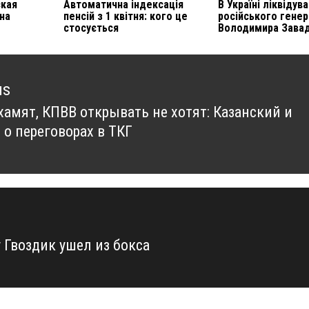
ская
Автоматична індексація
В Україні ліквідув
на
пенсій з 1 квітня: кого це
російського гене
стосується
Володимира Зава
us
 хамят, КПВВ открывать не хотят: Казанский и
us
 о переговорах в ТКГ
 Гвоздик ушел из бокса