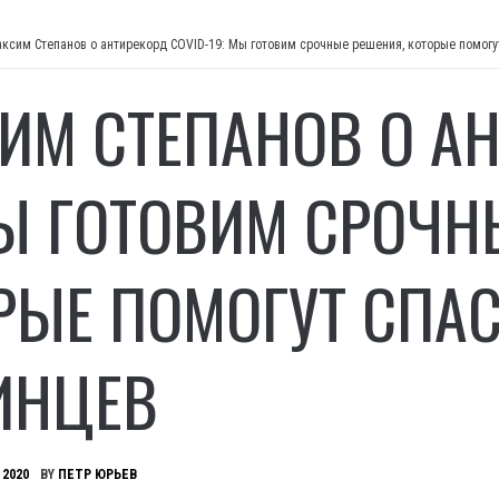
ксим Степанов о антирекорд COVID-19: Мы готовим срочные решения, которые помогу
ИМ СТЕПАНОВ О АН
МЫ ГОТОВИМ СРОЧН
РЫЕ ПОМОГУТ СПА
ИНЦЕВ
 2020
BY
ПЕТР ЮРЬЕВ