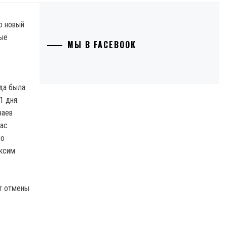
о новый
рые
МЫ В FACEBOOK
гда была
1 дня.
чаев
вас
но
аксим
ет отмены
е