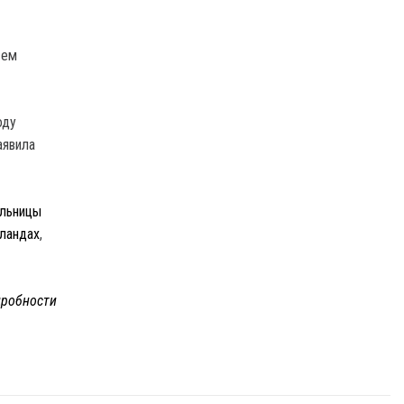
сем
оду
аявила
льницы
ландах
,
робности