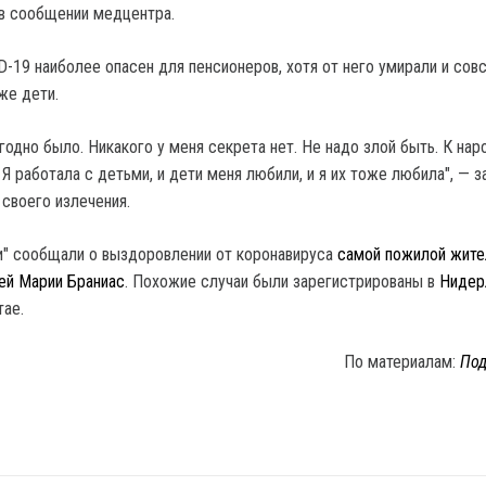
 в сообщении медцентра.
D-19 наиболее опасен для пенсионеров, хотя от него умирали и сов
же дети.
угодно было. Никакого у меня секрета нет. Не надо злой быть. К нар
Я работала с детьми, и дети меня любили, и я их тоже любила", — з
 своего излечения.
" сообщали о выздоровлении от коронавируса
самой пожилой жите
ей Марии Браниас
. Похожие случаи были зарегистрированы в
Нидер
тае.
По материалам:
Под