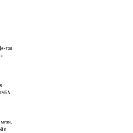
Центра
ой
-
те
 ФМБА
 мужа,
й и