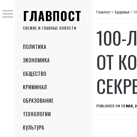
Skip
ГЛАВПОСТ
to
Главпост
>
Здоровье
>
10
content
100-
СВЕЖИЕ И ГЛАВНЫЕ НОВОСТИ
Primary
ПОЛИТИКА
Menu
ОТ К
ЭКОНОМИКА
ОБЩЕСТВО
СЕКР
КРИМИНАЛ
ОБРАЗОВАНИЕ
PUBLISHED ON
13 МАЯ, 2
ТЕХНОЛОГИИ
КУЛЬТУРА