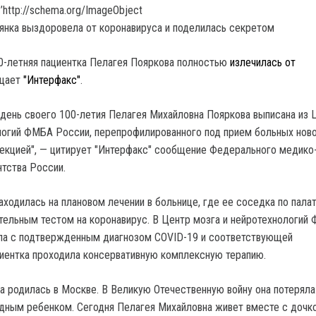
’http://schema.org/ImageObject
0-летняя пациентка Пелагея Пояркова полностью
излечилась от
бщает
"Интерфакс"
.
в день своего 100-летия Пелагея Михайловна Пояркова выписана из 
логий ФМБА России, перепрофилированного под прием больных нов
екцией", — цитирует "Интерфакс" сообщение Федерального медико
нтства России.
аходилась на плановом лечении в больнице, где ее соседка по пала
тельным тестом на коронавирус. В Центр мозга и нейротехнологий
ила с подтвержденным диагнозом COVID-19 и соответствующей
иентка проходила консервативную комплексную терапию.
а родилась в Москве. В Великую Отечественную войну она потеряла
удным ребенком. Сегодня Пелагея Михайловна живет вместе с дочко