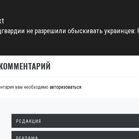
xt
гвардии не разрешили обыскивать украинцев: 
xt
t:
 КОММЕНТАРИЙ
ентария вам необходимо
авторизоваться
.
РЕДАКЦИЯ
РЕКЛАМА