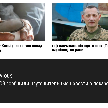
 у Києві розгорнули понад
«рф навчилась обходити санкції»
у
виробництво ракет
vious
ОЗ сообщили неутешительные новости о лекарс
vious
t: