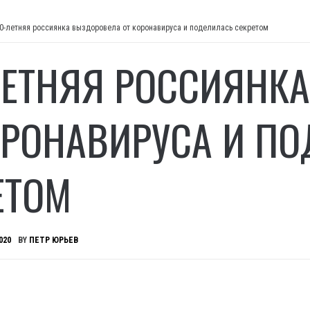
0-летняя россиянка выздоровела от коронавируса и поделилась секретом
ЛЕТНЯЯ РОССИЯНК
ОРОНАВИРУСА И П
ЕТОМ
020
BY
ПЕТР ЮРЬЕВ