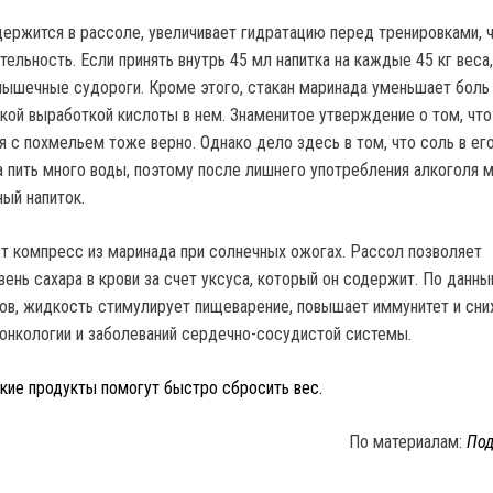
держится в рассоле, увеличивает гидратацию перед тренировками, 
ельность. Если принять внутрь 45 мл напитка на каждые 45 кг веса,
ышечные судороги. Кроме этого, стакан маринада уменьшает боль
зкой выработкой кислоты в нем. Знаменитое утверждение о том, чт
я с похмельем тоже верно. Однако дело здесь в том, что соль в ег
 пить много воды, поэтому после лишнего употребления алкоголя 
ый напиток.
 компресс из маринада при солнечных ожогах. Рассол позволяет
вень сахара в крови за счет уксуса, который он содержит. По данн
ов, жидкость стимулирует пищеварение, повышает иммунитет и сн
 онкологии и заболеваний сердечно-сосудистой системы.
акие продукты помогут быстро сбросить вес.
По материалам:
Под