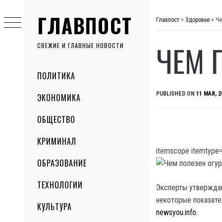
Skip
ГЛАВПОСТ
to
Главпост
>
Здоровье
>
Че
content
ЧЕМ 
СВЕЖИЕ И ГЛАВНЫЕ НОВОСТИ
Primary
ПОЛИТИКА
Menu
PUBLISHED ON
11 МАЯ, 2
ЭКОНОМИКА
ОБЩЕСТВО
КРИМИНАЛ
itemscope itemtype=
ОБРАЗОВАНИЕ
ТЕХНОЛОГИИ
Эксперты утвержда
некоторые показате
КУЛЬТУРА
newsyou.info.