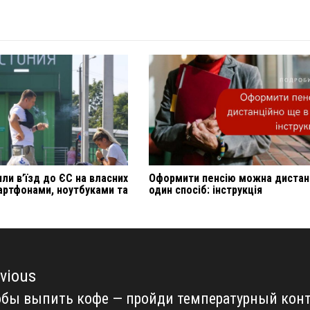
ли в’їзд до ЄС на власних
Оформити пенсію можна дистан
артфонами, ноутбуками та
один спосіб: інструкція
vious
бы выпить кофе — пройди температурный контр
vious