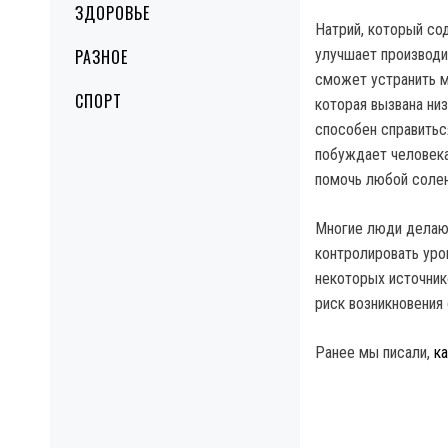
ЗДОРОВЬЕ
Натрий, который со
РАЗНОЕ
улучшает производит
сможет устранить м
СПОРТ
которая вызвана ни
способен справитьс
побуждает человека
помочь любой солен
Многие люди делают
контролировать уро
некоторых источник
риск возникновения
Ранее мы писали,
к