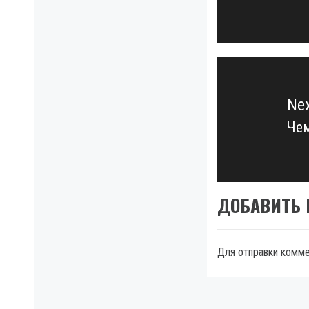
pos
Ne
Чем
Ne
pos
ДОБАВИТЬ
Для отправки комм