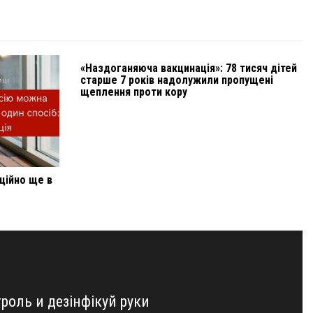
«Наздоганяюча вакцинація»: 78 тисяч дітей
старше 7 років надолужили пропущені
щеплення проти кору
ційно ще в
оль и дезінфікуй руки