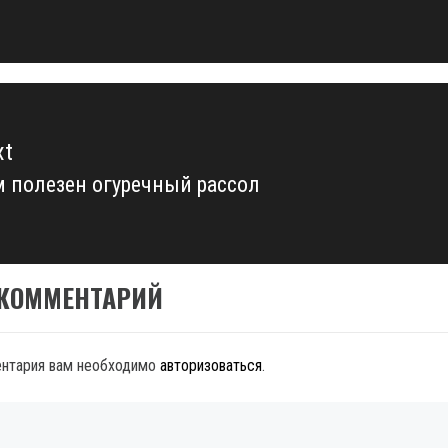
t:
xt
 полезен огуречный рассол
xt
t:
 КОММЕНТАРИЙ
ентария вам необходимо
авторизоваться
.