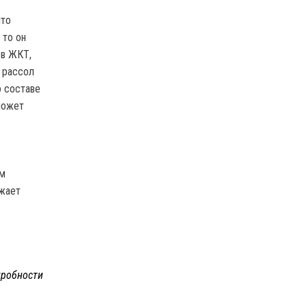
что
 то он
 в ЖКТ,
о рассол
о составе
может
ым
ижает
робности