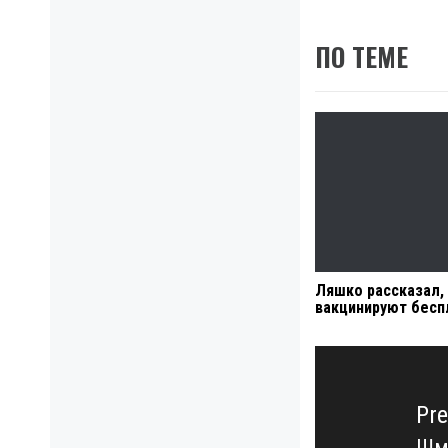
ПО ТЕМЕ
Ляшко рассказал, 
вакцинируют бесп
Навигация
по
записям
Pre
Шмы