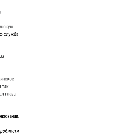
ганскую
с-служба
ма.
аинское
 так
ал глава
азовании.
робности