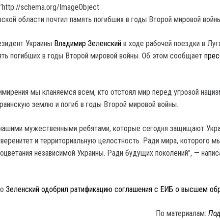
’http://schema.org/ImageObject
резидент Украины
Владимир Зеленский
в ходе рабочей поездки в Лу
ять погибших в годы Второй мировой войны. Об этом сообщает
прес
римирения мы кланяемся всем, кто отстоял мир перед угрозой нациз
аинскую землю и погиб в годы Второй мировой войны.
 нашими мужественными ребятами, которые сегодня защищают Укр
уверенитет и территориальную целостность. Ради мира, которого мы
оцветания независимой Украины. Ради будущих поколений", — напис
то
Зеленский одобрил ратификацию соглашения с ЕИБ о высшем обр
По материалам:
Под