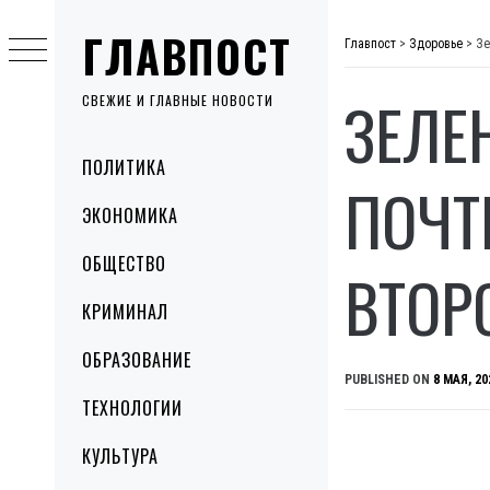
Skip
ГЛАВПОСТ
to
Главпост
>
Здоровье
>
Зе
content
ЗЕЛЕ
СВЕЖИЕ И ГЛАВНЫЕ НОВОСТИ
Primary
ПОЛИТИКА
Menu
ПОЧТ
ЭКОНОМИКА
ОБЩЕСТВО
ВТОР
КРИМИНАЛ
ОБРАЗОВАНИЕ
PUBLISHED ON
8 МАЯ, 20
ТЕХНОЛОГИИ
КУЛЬТУРА