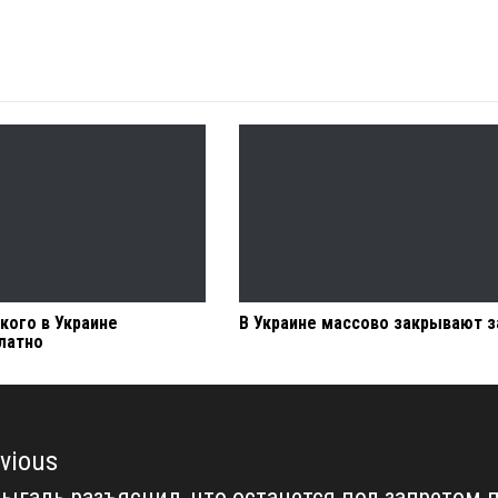
кого в Украине
В Украине массово закрывают 
латно
vious
галь разъяснил, что останется под запретом 