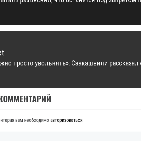
vious
t:
xt
жно просто увольнять»: Саакашвили рассказал
xt
t:
 КОММЕНТАРИЙ
ентария вам необходимо
авторизоваться
.