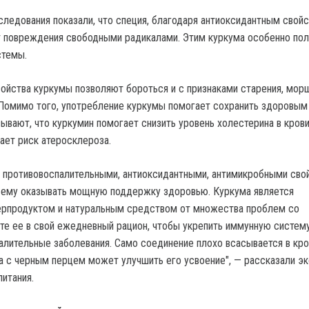
ледования показали, что специя, благодаря антиоксидантным свойс
 повреждения свободными радикалами. Этим куркума особенно пол
стемы.
ойства куркумы позволяют бороться и с признаками старения, мор
Помимо того, употребление куркумы помогает сохранить здоровым
ывают, что куркумин помогает снизить уровень холестерина в крови
ает риск атеросклероза.
 противовоспалительными, антиоксидантными, антимикробными сво
 ему оказывать мощную поддержку здоровью. Куркума является
ерпродуктом и натуральным средством от множества проблем со
те ее в свой ежедневный рацион, чтобы укрепить иммунную систему
алительные заболевания. Само соединение плохо всасывается в кро
а с черным перцем может улучшить его усвоение", — рассказали эк
итания.