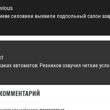
vious
иеве силовики выявили подпольный салон аза
vious
t:
xt
аких автоматов: Резников озвучил четкие усл
xt
t:
 КОММЕНТАРИЙ
ентария вам необходимо
авторизоваться
.