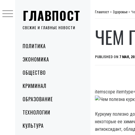
Skip
ГЛАВПОСТ
to
Главпост
>
Здоровье
>
Че
content
ЧЕМ 
СВЕЖИЕ И ГЛАВНЫЕ НОВОСТИ
Primary
ПОЛИТИКА
Menu
PUBLISHED ON
7 МАЯ, 20
ЭКОНОМИКА
ОБЩЕСТВО
КРИМИНАЛ
itemscope itemtype=
ОБРАЗОВАНИЕ
ТЕХНОЛОГИИ
Куркуму полезно до
некоторые ее химич
КУЛЬТУРА
антиоксидант, обла