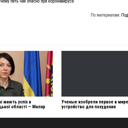
чему пить чай опасно при коронавирусе.
По материалам:
Под
ві мають успіх в
Ученые изобрели первое в мир
ької області — Маляр
устройство для похудения