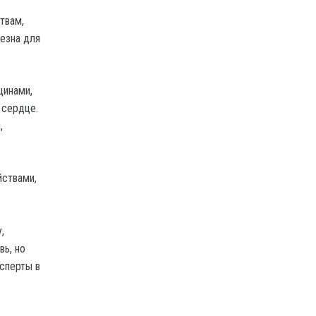
твам,
езна для
щинами,
 сердце.
,
йствами,
,
вь, но
сперты в