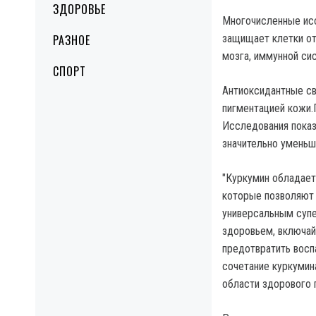
ЗДОРОВЬЕ
Многочисленные исс
РАЗНОЕ
защищает клетки от
мозга, иммунной си
СПОРТ
Антиоксидантные св
пигментацией кожи.
Исследования показ
значительно уменьш
"Куркумин обладает
которые позволяют
универсальным суп
здоровьем, включай
предотвратить восп
сочетание куркумин
области здорового п