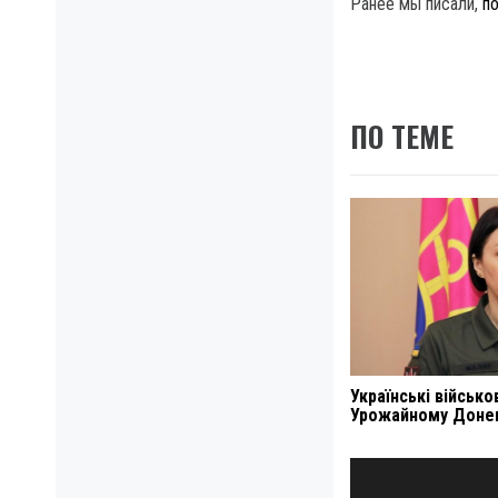
Ранее мы писали,
по
ПО ТЕМЕ
Українські військо
Урожайному Донец
Навигация