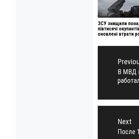
ЗСУ знищили пона
півтисячі окупантів
оновлені втрати ро
Навигация
по
Previo
записям
В МВД 
Previo
работа
post:
Next
После 
Next