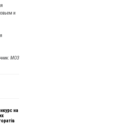
ия
ровьем и
я
чник:
МОЗ
нкурс на
их
торатів