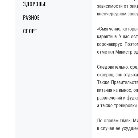
ЗДОРОВЬЕ
зависимости от эпи
внеочередном засед
РАЗНОЕ
«Смягчение, которы
СПОРТ
карантина. У нас ес
коронавирус. Поэто
отметил Министр зд
Следовательно, сре
скверов, зон отдыха
Также Правительст
питания на вынос, 
развлечений и фудко
а также тренировки
По словам главы М
в случае ее ухудше