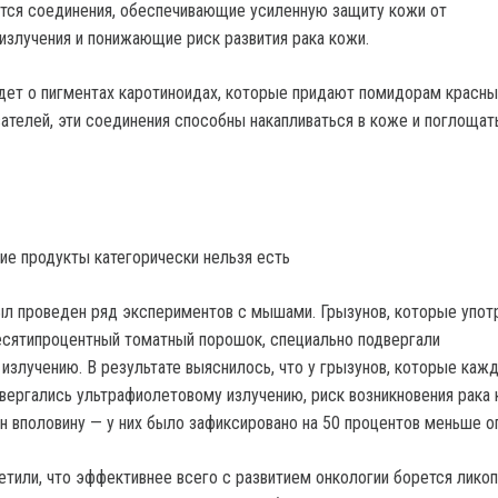
тся соединения, обеспечивающие усиленную защиту кожи от
излучения и понижающие риск развития рака кожи.
 идет о пигментах каротиноидах, которые придают помидорам красны
ателей, эти соединения способны накапливаться в коже и поглощат
кие продукты категорически нельзя есть
ыл проведен ряд экспериментов с мышами. Грызунов, которые упот
сятипроцентный томатный порошок, специально подвергали
излучению. В результате выяснилось, что у грызунов, которые каж
вергались ультрафиолетовому излучению, риск возникновения рака 
 вполовину — у них было зафиксировано на 50 процентов меньше о
тили, что эффективнее всего с развитием онкологии борется ликоп