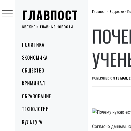
Skip
ГЛАВПОСТ
to
Главпост
>
Здоровье
>
По
content
ПОЧЕ
СВЕЖИЕ И ГЛАВНЫЕ НОВОСТИ
Primary
ПОЛИТИКА
Menu
УЧЕН
ЭКОНОМИКА
ОБЩЕСТВО
PUBLISHED ON
13 МАЯ, 2
КРИМИНАЛ
ОБРАЗОВАНИЕ
ТЕХНОЛОГИИ
КУЛЬТУРА
Согласно данным, к