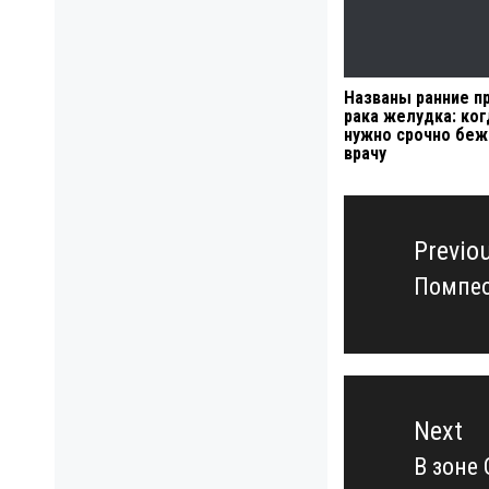
Названы ранние п
рака желудка: ког
нужно срочно беж
врачу
Навигация
по
Previo
записям
Помпео
Previo
post:
Next
В зоне
Next