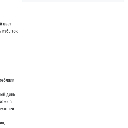
й цвет.
ь избыток
ребляли
дый день
кожи в
пухолей.
ин,