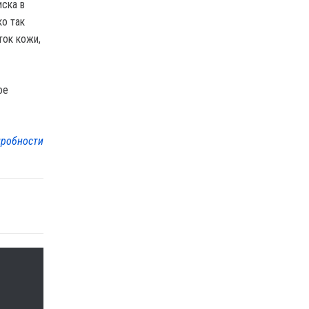
иска в
ко так
ток кожи,
ое
робности