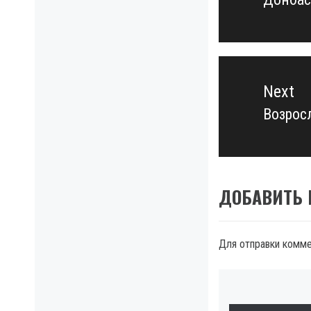
post:
Next
Возрос
Next
post:
ДОБАВИТЬ
Для отправки комм