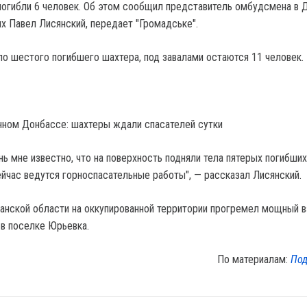
погибли 6 человек. Об этом сообщил представитель омбудсмена в 
ях Павел Лисянский, передает "Громадське".
ло шестого погибшего шахтера, под завалами остаются 11 человек.
нном Донбассе: шахтеры ждали спасателей сутки
ь мне известно, что на поверхность подняли тела пятерых погибших,
ейчас ведутся горноспасательные работы", — рассказал Лисянский.
ганской области на оккупированной территории прогремел мощный в
 в поселке Юрьевка.
По материалам:
Под