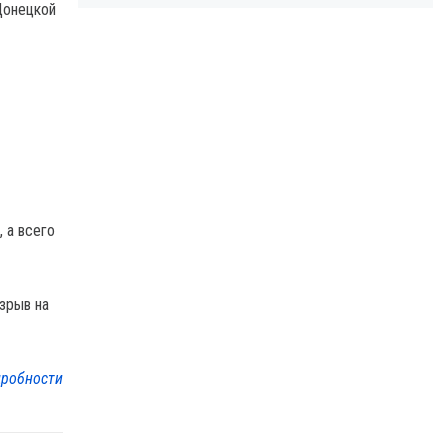
Донецкой
 а всего
зрыв на
робности