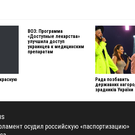
ВОЗ: Программа
«Доступные лекарства»
улучшила доступ
украинцев к медицинским
препаратам
 красную
Рада позбавить
державних нагор
зрадників України
us
рламент осудил российскую «паспортизацию»
us
са