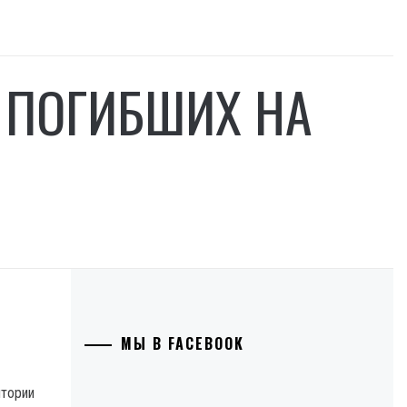
 ПОГИБШИХ НА
МЫ В FACEBOOK
итории