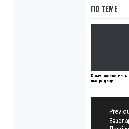
ПО ТЕМЕ
Кому опасно есть
смородину
Навигация
по
Previo
записям
Европа
Previo
Донбас