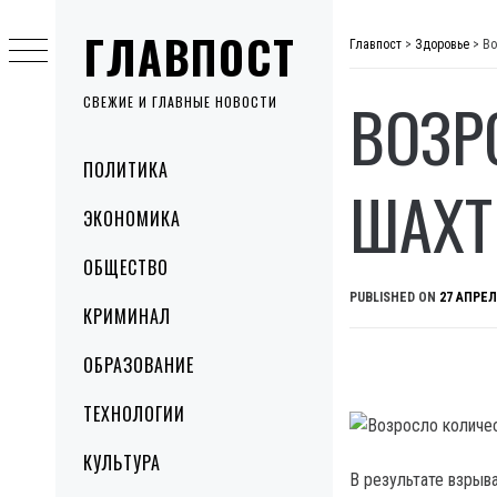
Skip
ГЛАВПОСТ
to
Главпост
>
Здоровье
>
Во
content
ВОЗР
СВЕЖИЕ И ГЛАВНЫЕ НОВОСТИ
Primary
ПОЛИТИКА
Menu
ШАХТ
ЭКОНОМИКА
ОБЩЕСТВО
PUBLISHED ON
27 АПРЕЛ
КРИМИНАЛ
ОБРАЗОВАНИЕ
ТЕХНОЛОГИИ
КУЛЬТУРА
В результате взрыв