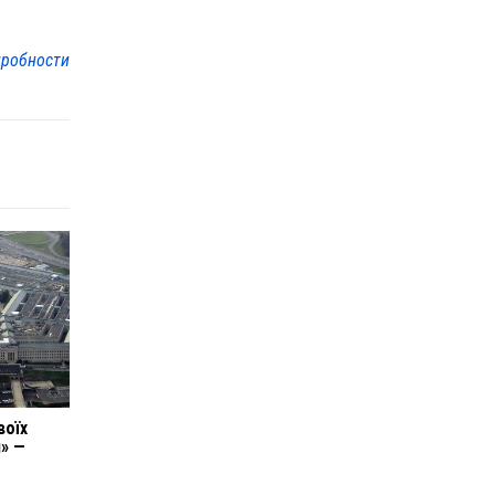
робности
воїх
й» —