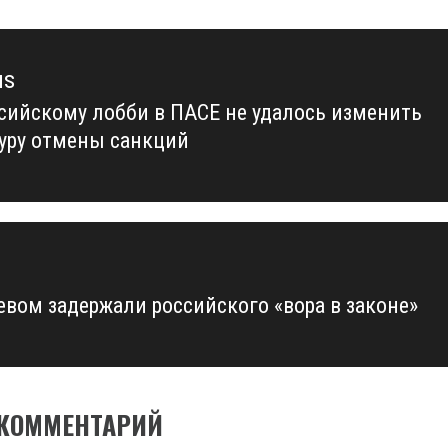
us
сийскому лобби в ПАСЕ не удалось изменить
us
уру отмены санкций
евом задержали российского «вора в законе»
 КОММЕНТАРИЙ