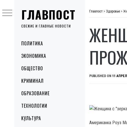
Skip
ГЛАВПОСТ
to
Главпост
>
Здоровье
>
Же
content
ЖЕНЩ
СВЕЖИЕ И ГЛАВНЫЕ НОВОСТИ
Primary
ПОЛИТИКА
Menu
ПРОЖ
ЭКОНОМИКА
ОБЩЕСТВО
PUBLISHED ON
11 АПРЕЛ
КРИМИНАЛ
ОБРАЗОВАНИЕ
ТЕХНОЛОГИИ
КУЛЬТУРА
Американка Роуз Ма