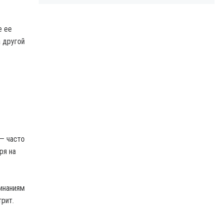
е ее
а другой
 — часто
ря на
минаниям
рит.