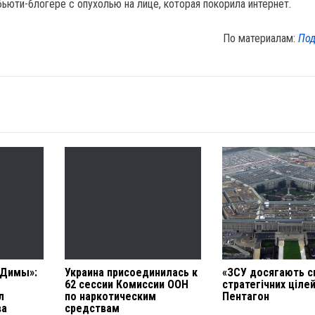
бьюти-блогере с опухолью на лице, которая покорила интернет.
По материалам:
Под
 Димы»:
Украина присоединилась к
«ЗСУ досягають с
62 сессии Комиссии ООН
стратегічних ціле
л
по наркотическим
Пентагон
ва
средствам