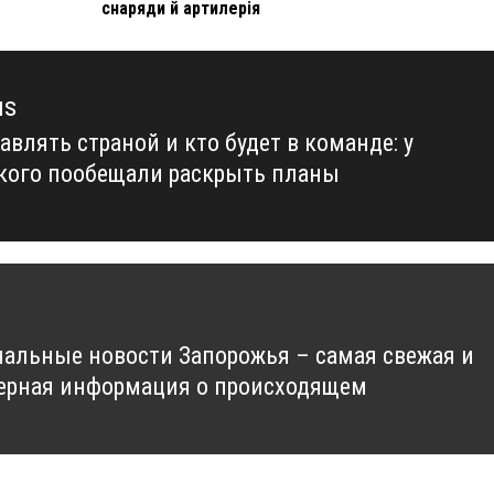
снаряди й артилерія
us
авлять страной и кто будет в команде: у
us
кого пообещали раскрыть планы
альные новости Запорожья – самая свежая и
ерная информация о происходящем