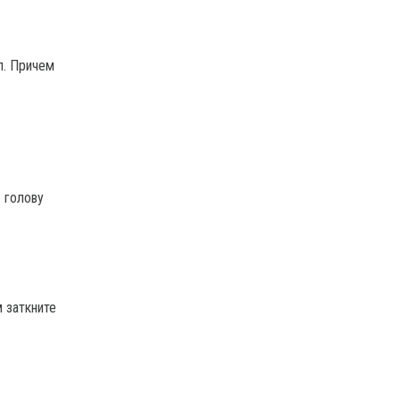
л. Причем
е голову
м заткните