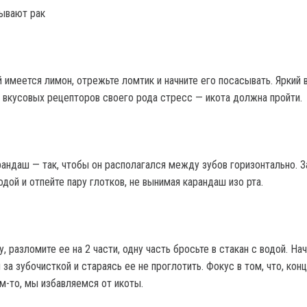
ывают рак
й имеется лимон, отрежьте ломтик и начните его посасывать. Яркий 
 вкусовых рецепторов своего рода стресс — икота должна пройти.
рандаш — так, чтобы он располагался между зубов горизонтально. 
одой и отпейте пару глотков, не вынимая карандаш изо рта.
, разломите ее на 2 части, одну часть бросьте в стакан с водой. На
я за зубочисткой и стараясь ее не проглотить. Фокус в том, что, кон
м-то, мы избавляемся от икоты.