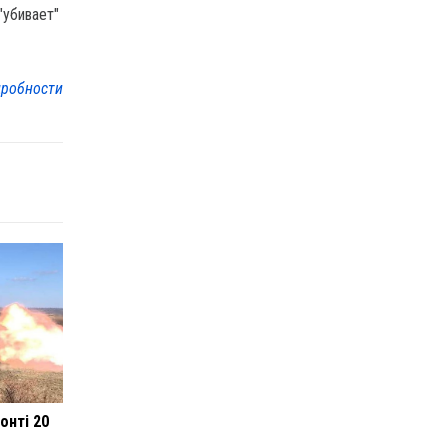
"убивает"
робности
онті 20