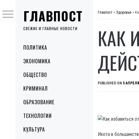
Skip
ГЛАВПОСТ
to
Главпост
>
Здоровье
>
Ка
content
КАК 
СВЕЖИЕ И ГЛАВНЫЕ НОВОСТИ
Primary
ПОЛИТИКА
Menu
ДЕЙС
ЭКОНОМИКА
ОБЩЕСТВО
PUBLISHED ON
5 АПРЕЛЯ
КРИМИНАЛ
ОБРАЗОВАНИЕ
ТЕХНОЛОГИИ
КУЛЬТУРА
Икота в большинств