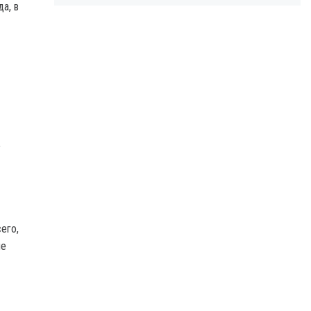
а, в
,
его,
не