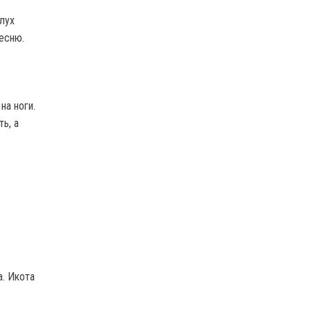
лух
есню.
на ноги.
ь, а
а. Икота