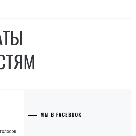
АТЫ
СТЯМ
МЫ В FACEBOOK
 голосов