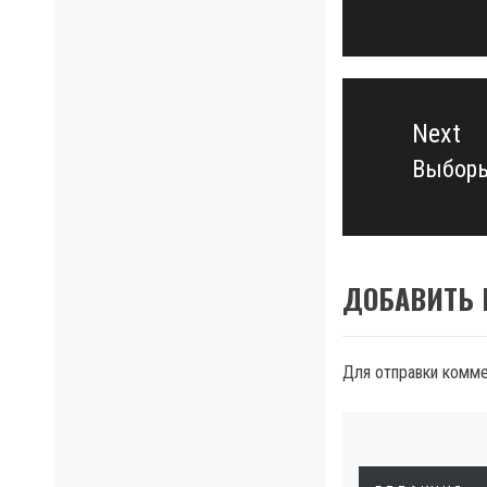
post:
Next
Выборы
Next
post:
ДОБАВИТЬ
Для отправки комм