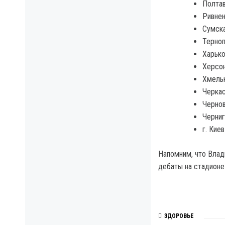
Полтав
Ривнен
Сумска
Терноп
Харько
Херсон
Хмельн
Черкас
Чернов
Черниг
г. Кие
Напомним, что Влад
дебаты на стадионе
ЗДОРОВЬЕ