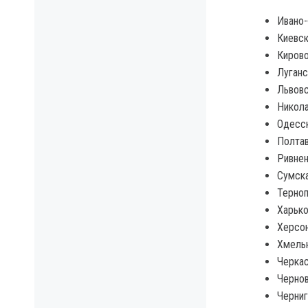
Ивано-
Киевск
Кирово
Луганс
Львовс
Никола
Одесск
Полтав
Ривнен
Сумска
Терноп
Харько
Херсон
Хмельн
Черкас
Чернов
Черниг