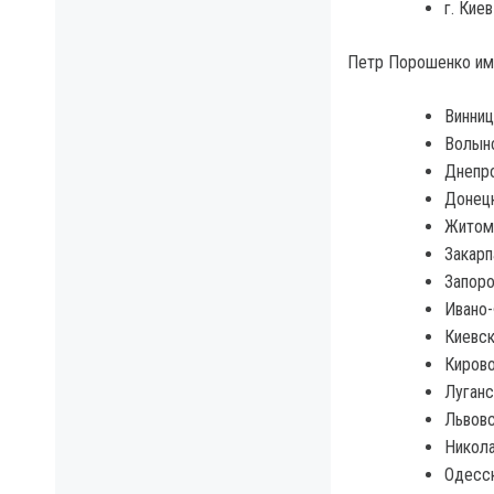
г. Кие
Петр Порошенко име
Винниц
Волынс
Днепро
Донецк
Житоми
Закарп
Запоро
Ивано-
Киевск
Кирово
Луганс
Львовс
Никола
Одесск