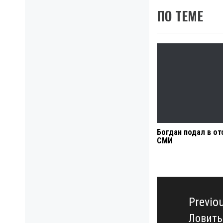
ПО ТЕМЕ
Богдан подал в от
СМИ
Навигация
по
Previo
записям
Ловить
Previo