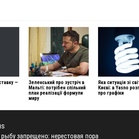
ставку —
Зеленський про зустріч в
Яка ситуація зі св
Мальті: потрібен спільний
Києві: в Yasno роз
план реалізації формули
про графіки
миру
us
 рыбу запрещено: нерестовая пора
us