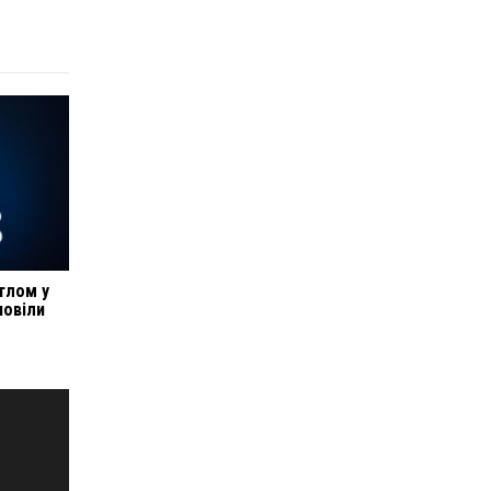
ітлом у
повіли