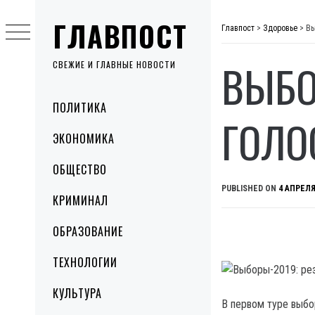
Skip
ГЛАВПОСТ
to
Главпост
>
Здоровье
>
Вы
content
ВЫБО
СВЕЖИЕ И ГЛАВНЫЕ НОВОСТИ
Primary
ПОЛИТИКА
Menu
ГОЛО
ЭКОНОМИКА
ОБЩЕСТВО
PUBLISHED ON
4 АПРЕЛЯ
КРИМИНАЛ
ОБРАЗОВАНИЕ
ТЕХНОЛОГИИ
КУЛЬТУРА
В первом туре выбо