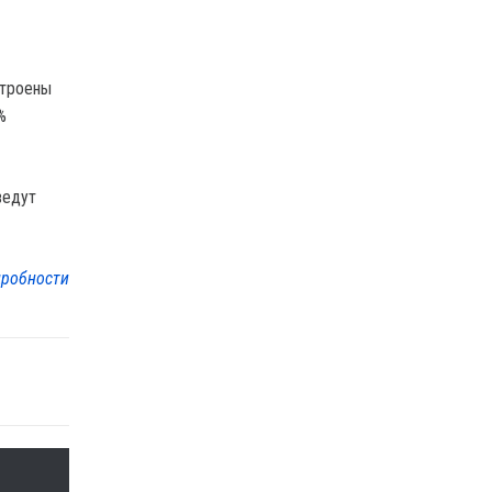
строены
%
ведут
робности