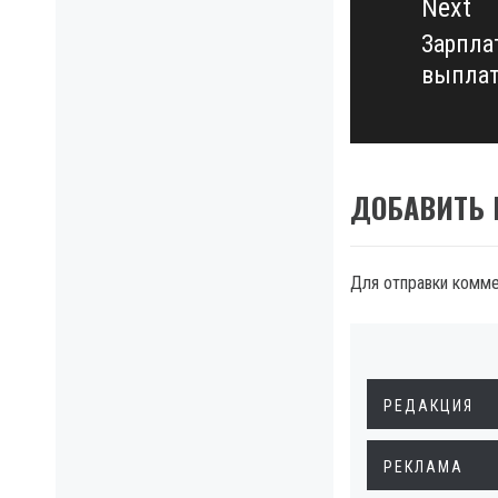
Next
Зарпла
Next
выпла
post:
ДОБАВИТЬ
Для отправки комм
РЕДАКЦИЯ
РЕКЛАМА