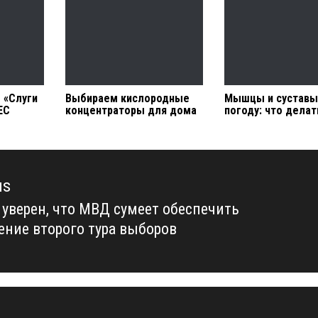
 «Слуги
Выбираем кислородные
Мышцы и суставы
ЕС
концентраторы для дома
погоду: что делат
us
 уверен, что МВД сумеет обеспечить
us
ение второго тура выборов