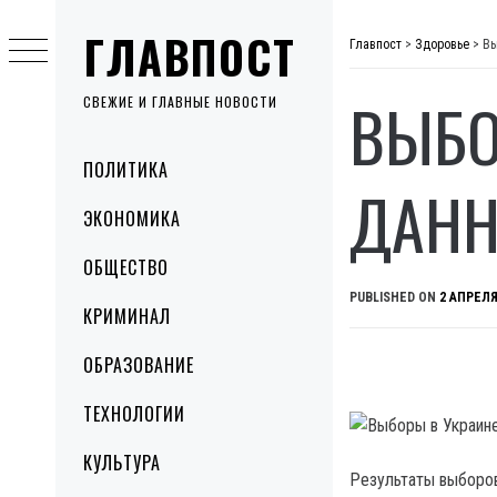
Skip
ГЛАВПОСТ
to
Главпост
>
Здоровье
>
Вы
content
ВЫБО
СВЕЖИЕ И ГЛАВНЫЕ НОВОСТИ
Primary
ПОЛИТИКА
Menu
ДАНН
ЭКОНОМИКА
ОБЩЕСТВО
PUBLISHED ON
2 АПРЕЛЯ
КРИМИНАЛ
ОБРАЗОВАНИЕ
ТЕХНОЛОГИИ
КУЛЬТУРА
Результаты выборов