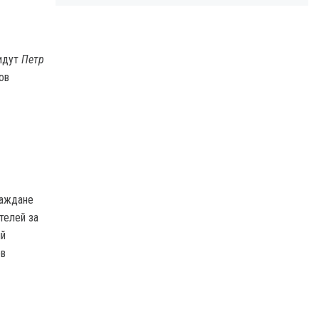
 идут
Петр
ов
раждане
телей за
ый
ов