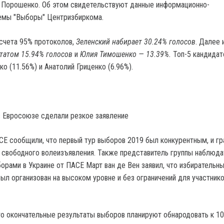
 Порошенко.
Об этом свидетельствуют данные информационно-
темы "Выборы" Центризбиркома.
счета 95% протоколов,
Зеленский набирает 30.24% голосов
. Далее
татом 15.94% голосов
и
Юлия Тимошенко — 13.39%.
Топ-5 кандидат
 (11.56%) и Анатолий Гриценко (6.96%).
в Евросоюзе сделали резкое заявление
БСЕ сообщили, что первый тур выборов 2019 был конкурентным, и г
свободного волеизъявления. Также представитель группы наблюда
орами в Украине от ПАСЕ Март ван де Вен заявил, что избирательн
был организован на высоком уровне и без ограничений для участник
о окончательные результаты выборов планируют обнародовать к 10