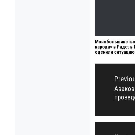
Монобольшинство
народа» в Раде: в 
оценили ситуацию
Навигация
по
Previo
записям
Аваков
Previo
провед
post: