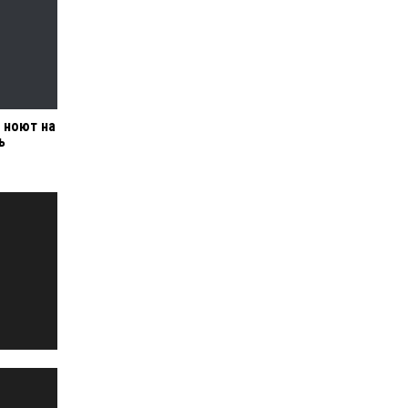
 ноют на
ь