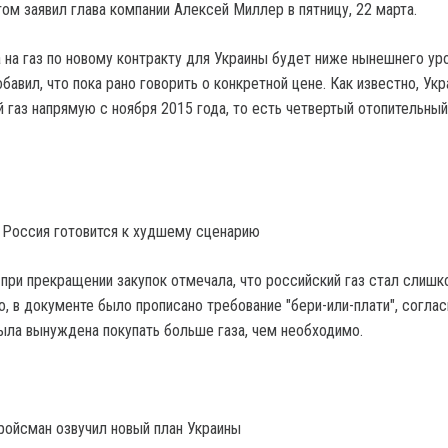
этом заявил глава компании Алексей Миллер в пятницу, 22 марта.
а на газ по новому контракту для Украины будет ниже нынешнего уро
авил, что пока рано говорить о конкретной цене. Как известно, Укр
 газ напрямую с ноября 2015 года, то есть четвертый отопительный
: Россия готовится к худшему сценарию
 при прекращении закупок отмечала, что российский газ стал слишк
, в документе было прописано требование "бери-или-плати", соглас
ыла вынуждена покупать больше газа, чем необходимо.
Гройсман озвучил новый план Украины