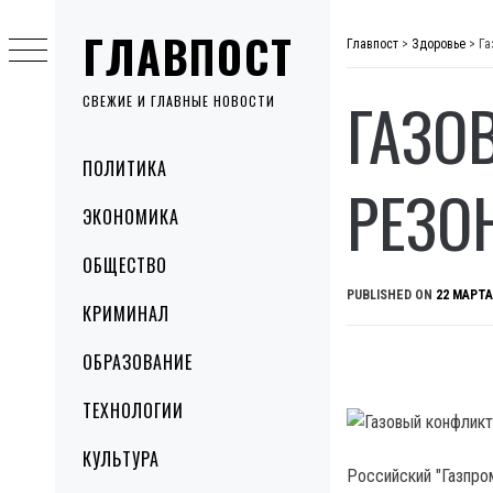
Skip
ГЛАВПОСТ
to
Главпост
>
Здоровье
>
Га
content
ГАЗО
СВЕЖИЕ И ГЛАВНЫЕ НОВОСТИ
Primary
ПОЛИТИКА
Menu
РЕЗО
ЭКОНОМИКА
ОБЩЕСТВО
PUBLISHED ON
22 МАРТА
КРИМИНАЛ
ОБРАЗОВАНИЕ
ТЕХНОЛОГИИ
КУЛЬТУРА
Российский "Газпро