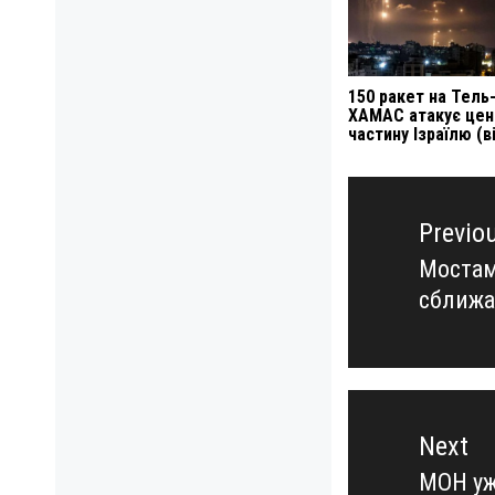
150 ракет на Тель-
ХАМАС атакує цен
частину Ізраїлю (в
Навигация
по
Previo
записям
Мостам
Previo
сближа
post:
Next
МОН уж
Next