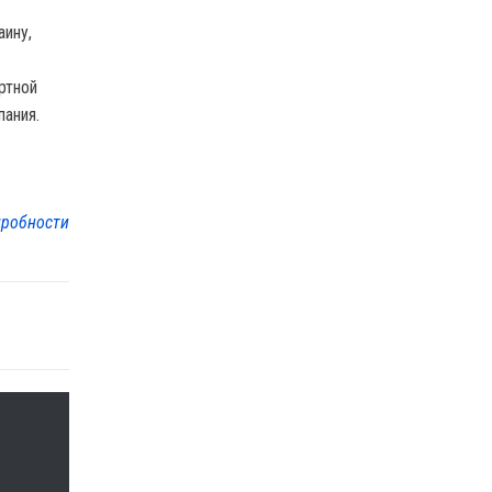
аину,
ртной
пания.
робности