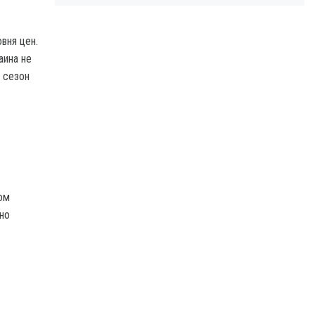
вня цен.
аина не
 сезон
ом
но