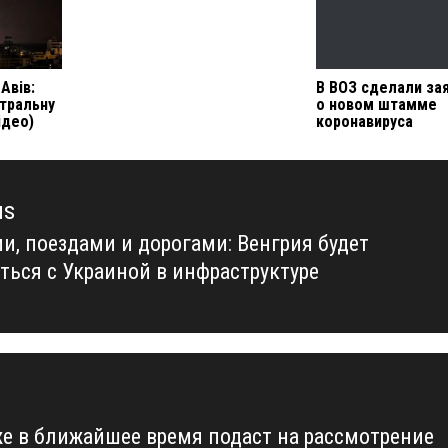
Авів:
В ВОЗ сделали за
тральну
о новом штамме
ідео)
коронавируса
us
и, поездами и дорогами: Венгрия будет
us
ться с Украиной в инфраструктуре
е в ближайшее время подаст на рассмотрение