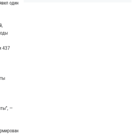
явил один
й,
воды
и 437
аты
ты", —
ормирован