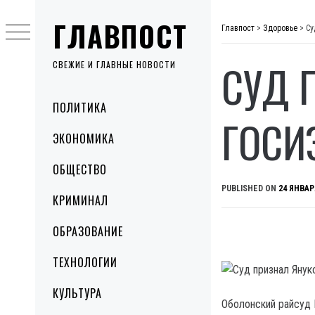
Skip
ГЛАВПОСТ
to
Главпост
>
Здоровье
>
Су
content
СУД 
СВЕЖИЕ И ГЛАВНЫЕ НОВОСТИ
Primary
ПОЛИТИКА
Menu
ГОСИ
ЭКОНОМИКА
ОБЩЕСТВО
PUBLISHED ON
24 ЯНВАР
КРИМИНАЛ
ОБРАЗОВАНИЕ
ТЕХНОЛОГИИ
КУЛЬТУРА
Оболонский райсуд 