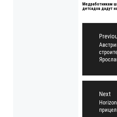
Медработникам ш
детсадов дадут н
Навигация
по
Previo
записям
Австри
Previo
строит
post:
Яросла
Next
Horizo
Next
прицел
post: