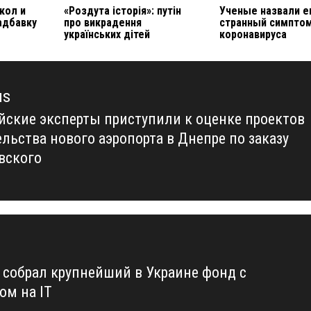
кол и
«Роздута історія»: путін
Ученые назвали е
адбавку
про викрадення
странный симпто
українських дітей
коронавируса
us
йские эксперты приступили к оценке проектов
us
ельства нового аэропорта в Днепре по заказу
вского
n собрал крупнейший в Украине фонд с
ом на IT