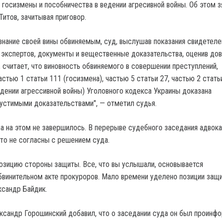
 госизмены и пособничества в ведении агресивной войны. Об этом з
итов, зачитывая приговор.
знание своей вины обвиняемым, суд, выслушав показания свидетеле
экспертов, документы и вещественные доказательства, оценив до
 считает, что виновность обвиняемого в совершении преступлений,
тью 1 статьи 111 (госизмена), частью 5 статьи 27, частью 2 стать
едении агрессивной войны) Уголовного кодекса Украины доказана
стимыми доказательствами", — отметил судья.
а на этом не завершилось. В перерыве судебного заседания адвок
 что не согласны с решением суда.
позицию стороны защиты. Все, что вы услышали, основывается
бвинительном акте прокуроров. Мало времени уделено позиции защи
ксандр Байдик.
ксандр Горошинский добавил, что о заседании суда он был проинф