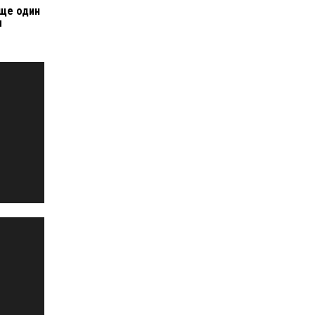
ще один
м