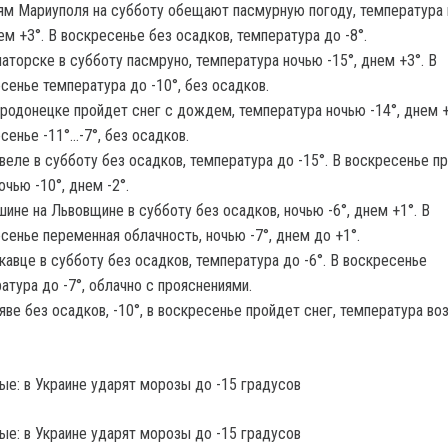
м Мариуполя на субботу обещают пасмурную погоду, температура
нем +3°. В воскресенье без осадков, температура до -8°.
аторске в субботу пасмруно, температура ночью -15°, днем +3°. В
сенье температура до -10°, без осадков.
родонецке пройдет снег с дождем, температура ночью -14°, днем +
сенье -11°…-7°, без осадков.
веле в субботу без осадков, температура до -15°. В воскресенье п
ночью -10°, днем -2°.
ине на Львовщине в субботу без осадков, ночью -6°, днем +1°. В
сенье переменная облачность, ночью -7°, днем до +1°.
кавце в субботу без осадков, температура до -6°. В воскресенье
атура до -7°, облачно с прояснениями.
яве без осадков, -10°, в воскресенье пройдет снег, температура воз