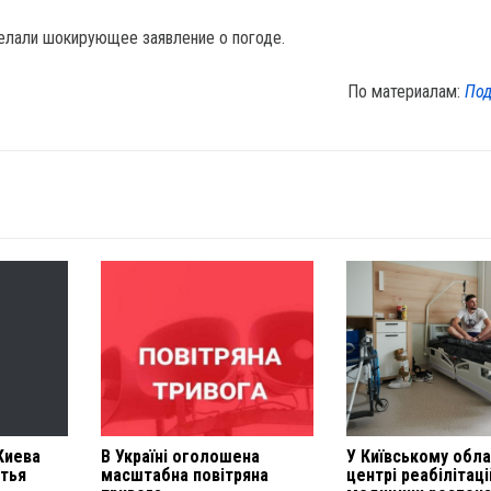
елали шокирующее заявление о погоде.
По материалам:
Под
Киева
В Україні оголошена
У Київському обл
итья
масштабна повітряна
центрі реабілітаці