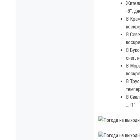
Жителя
-8°, д
В Крам
воскре
В Севе
воскре
В Буко
снег, 
В Морш
воскре
В Трус
темпер
В Свал
…+1°.