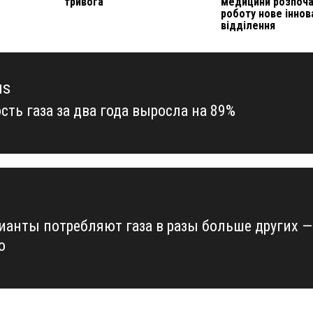
тривога
медицини розпоч
роботу нове іннов
відділення
us
сть газа за два года выросла на 89%
us
ианты потребляют газа в разы больше других —
о