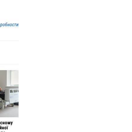
робности
асному
йної