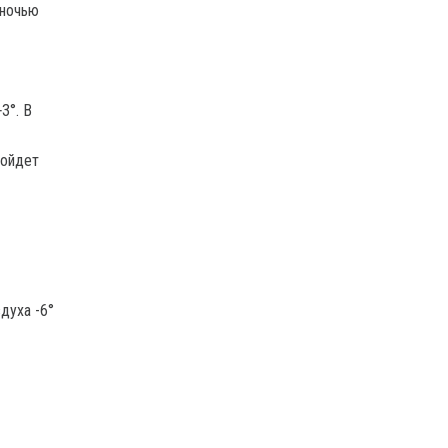
 ночью
3°. В
ройдет
духа -6°