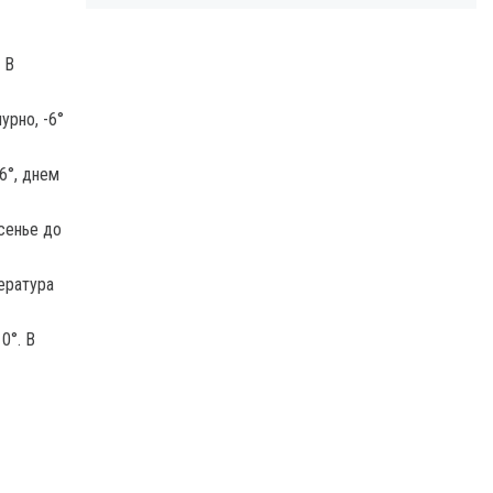
 В
урно, -6°
6°, днем
есенье до
ература
0°. В