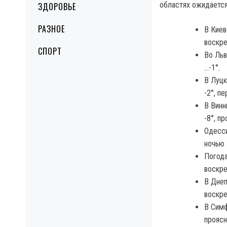
областях ожидается
ЗДОРОВЬЕ
РАЗНОЕ
В Киев
воскре
СПОРТ
Во Льв
…-1°.
В Луцк
-2°, п
В Винн
-8°, п
Одесси
ночью 
Погода
воскре
В Днеп
воскре
В Симф
проясн