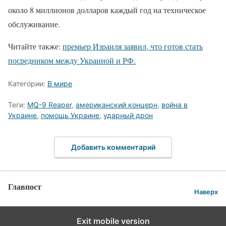
около 8 миллионов долларов каждый год на техническое
обслуживание.
Читайте также:
премьер Израиля заявил, что готов стать
посредником между Украиной и РФ.
Категории:
В мире
Теги:
MQ-9 Reaper
,
американский концерн
,
война в
Украине
,
помощь Украине
,
ударный дрон
Добавить комментарий
Главпост
Наверх
Exit mobile version