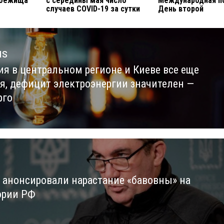
убежища
с середины мая число
Международная п
случаев COVID-19 за сутки
День второй
us
ия в центральном регионе и Киеве все еще
us
я, дефицит электроэнергии значителен —
рго
 анонсировали нарастание «бавовны» на
ории РФ