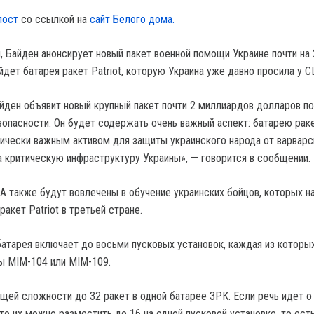
пост
со ссылкой на
сайт Белого дома.
я, Байден анонсирует новый пакет военной помощи Украине почти на
йдет батарея ракет Patriot, которую Украина уже давно просила у 
ден объявит новый крупный пакет почти 2 миллиардов долларов 
опасности. Он будет содержать очень важный аспект: батарею ракет
тически важным активом для защиты украинского народа от варварс
а критическую инфраструктуру Украины», — говорится в сообщении.
А также будут вовлечены в обучение украинских бойцов, которых н
ракет Patriot в третьей стране.
 батарея включает до восьми пусковых установок, каждая из котор
ы MIM-104 или МIM-109.
бщей сложности до 32 ракет в одной батарее ЗРК. Если речь идет 
 то их можно разместить до 16 на одной пусковой установке, то ест