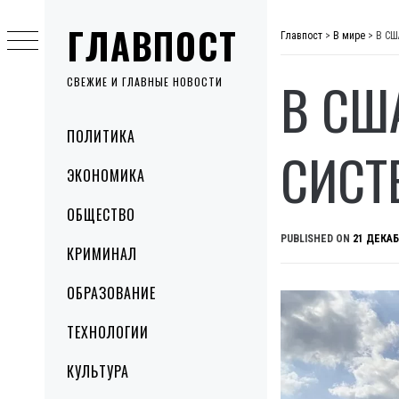
Skip
ГЛАВПОСТ
to
Главпост
>
В мире
>
В СШ
content
В СШ
СВЕЖИЕ И ГЛАВНЫЕ НОВОСТИ
Primary
ПОЛИТИКА
Menu
СИСТ
ЭКОНОМИКА
ОБЩЕСТВО
PUBLISHED ON
21 ДЕКАБ
КРИМИНАЛ
ОБРАЗОВАНИЕ
ТЕХНОЛОГИИ
КУЛЬТУРА