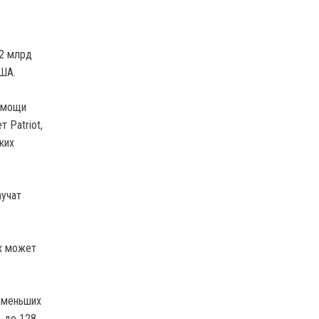
 2 млрд
США.
помощи
 Patriot,
ких
аучат
ых может
о меньших
ь до 128