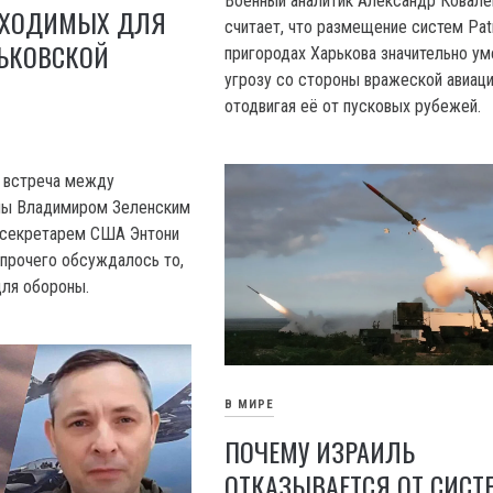
Военный аналитик Александр Ковале
ОБХОДИМЫХ ДЛЯ
считает, что размещение систем Patr
ЬКОВСКОЙ
пригородах Харькова значительно у
угрозу со стороны вражеской авиаци
отодвигая её от пусковых рубежей.
ь встреча между
ны Владимиром Зеленским
 секретарем США Энтони
 прочего обсуждалось то,
для обороны.
В МИРЕ
ПОЧЕМУ ИЗРАИЛЬ
ОТКАЗЫВАЕТСЯ ОТ СИСТ