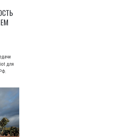
ОСТЬ
ТЕМ
едачи
iot для
РФ.