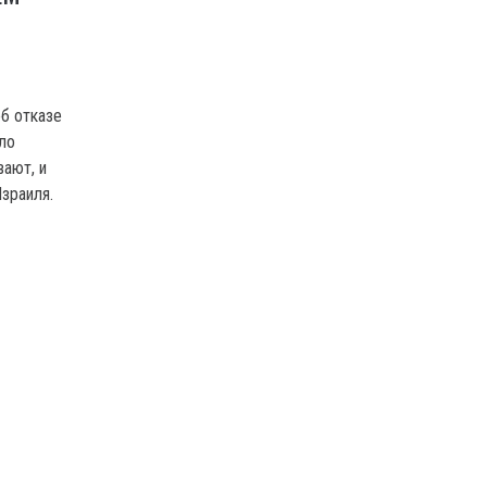
б отказе
ало
ают, и
Израиля.