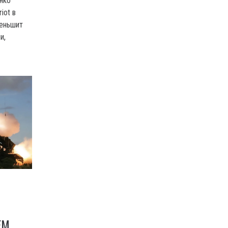
нко
iot в
меньшит
и,
ЕМ