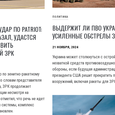
ПОЛИТИКА
ВЫДЕРЖИТ ЛИ ПВО УКР
ДАР ПО PATRIOT:
УСИЛЕННЫЕ ОБСТРЕЛЫ 
АЗАЛ, УДАСТСЯ
ОВИТЬ
21 НОЯБРЯ, 2024
Й ЗРК
Украина может столкнуться с остро
нехваткой средств противовоздушно
обороны, если будущая администра
р по зенитно-ракетному
президента США решит прекратить п
 По словам представителя
вооружений, включая ракеты для ЗРК 
а, ЗРК продолжает
кции несмотря на
отметил, что речь не идет
и системы, комплекс
ановлен.