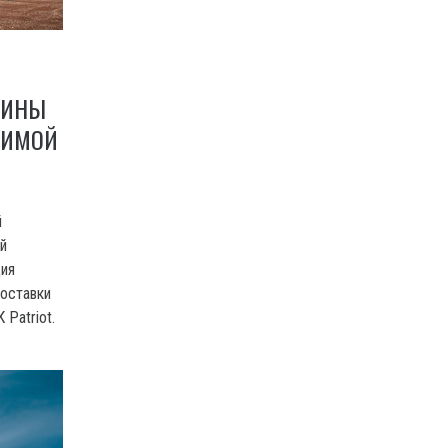
АИНЫ
ЗИМОЙ
й
й
ция
оставки
Patriot.