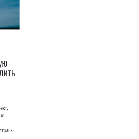
УЮ
ЛИТЬ
ект,
не
.
страны