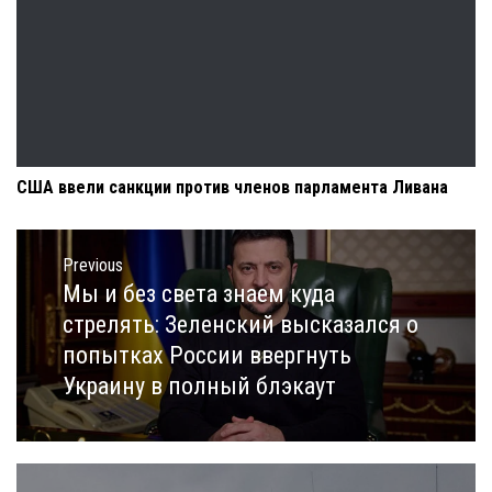
США ввели санкции против членов парламента Ливана
Навигация
по
Previous
записям
Мы и без света знаем куда
Previous
post:
стрелять: Зеленский высказался о
попытках России ввергнуть
Украину в полный блэкаут