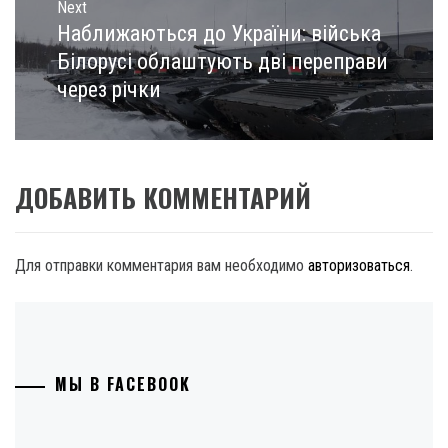
Next
Наближаються до України: війська
Next
post:
Білорусі облаштують дві переправи
через річки
ДОБАВИТЬ КОММЕНТАРИЙ
Для отправки комментария вам необходимо
авторизоваться
.
МЫ В FACEBOOK