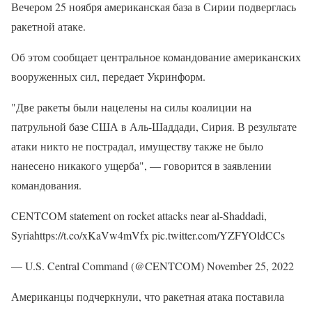
Вечером 25 ноября американская база в Сирии подверглась
ракетной атаке.
Об этом сообщает центральное командование американских
вооруженных сил, передает Укринформ.
"Две ракеты были нацелены на силы коалиции на
патрульной базе США в Аль-Шаддади, Сирия. В результате
атаки никто не пострадал, имуществу также не было
нанесено никакого ущерба", — говорится в заявлении
командования.
CENTCOM statement on rocket attacks near al-Shaddadi,
Syriahttps://t.co/xKaVw4mVfx pic.twitter.com/YZFYOldCCs
— U.S. Central Command (@CENTCOM) November 25, 2022
Американцы подчеркнули, что ракетная атака поставила