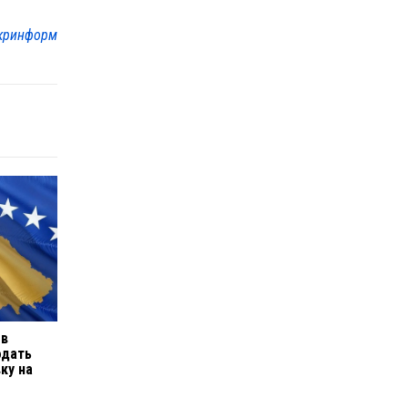
кринформ
 в
одать
ку на