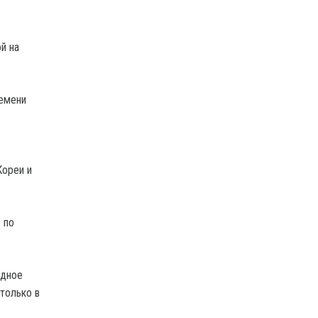
й на
ремени
Кореи и
 по
рдное
только в