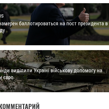
us
намерен баллотироваться на пост президента в
us
оду
анди виділили Україні військову допомогу на
н євро
 КОММЕНТАРИЙ