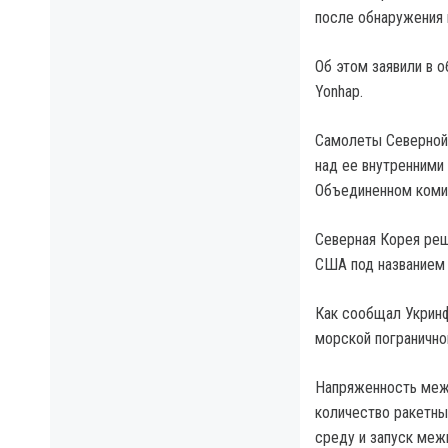
после обнаружения 
Об этом заявили в 
Yonhap.
Самолеты Северной 
над ее внутренними 
Объединенном комит
Северная Корея реш
США под названием V
Как сообщал Укринф
морской пограничной
Напряженность межд
количество ракетных
среду и запуск меж