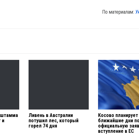
По материалам:
У
 штамма
Ливень в Австралии
Косово планирует
 и
потушил лес, который
ближайшие дни п
горел 74 дня
официальную заяв
вступление в ЕС