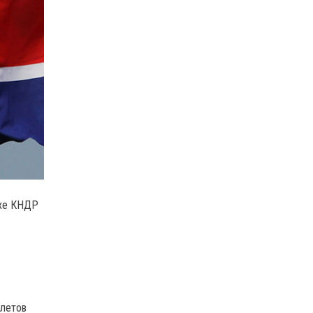
ухе КНДР
олетов