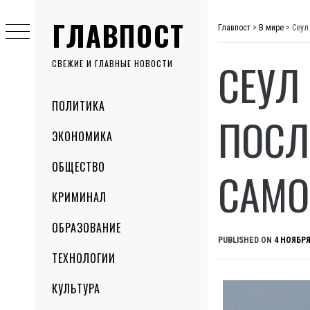
Skip
ГЛАВПОСТ
to
Главпост
>
В мире
>
Сеул
content
СЕУЛ
СВЕЖИЕ И ГЛАВНЫЕ НОВОСТИ
Primary
ПОЛИТИКА
Menu
ПОСЛ
ЭКОНОМИКА
ОБЩЕСТВО
САМО
КРИМИНАЛ
ОБРАЗОВАНИЕ
PUBLISHED ON
4 НОЯБРЯ
ТЕХНОЛОГИИ
КУЛЬТУРА