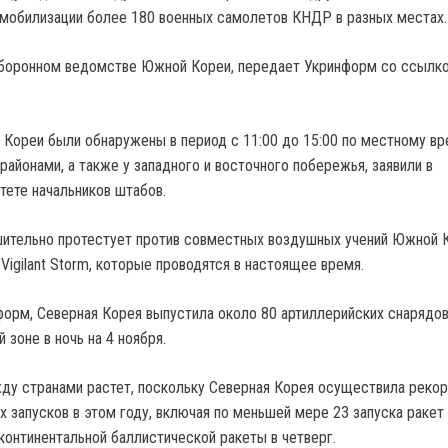
мобилизации более 180 военных самолетов КНДР в разных местах.
оборонном ведомстве Южной Кореи, передает Укринформ со ссылко
Кореи были обнаружены в период с 11:00 до 15:00 по местному в
районами, а также у западного и восточного побережья, заявили в
ете начальников штабов.
ительно протестует против совместных воздушных учений Южной 
igilant Storm, которые проводятся в настоящее время.
орм, Северная Корея выпустила около 80 артиллерийских снарядов
 зоне в ночь на 4 ноября.
у странами растет, поскольку Северная Корея осуществила реко
 запусков в этом году, включая по меньшей мере 23 запуска ракет 
континентальной баллистической ракеты в четверг.