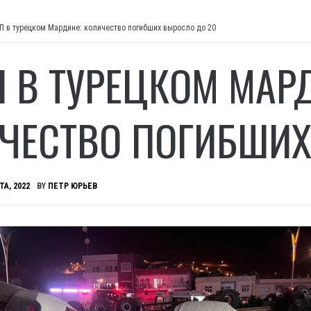
П в турецком Мардине: количество погибших выросло до 20
П В ТУРЕЦКОМ МАР
ЧЕСТВО ПОГИБШИХ
ТА, 2022
BY
ПЕТР ЮРЬЕВ