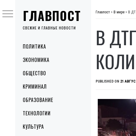
Skip
ГЛАВПОСТ
to
Главпост
>
В мире
>
В ДТ
content
В ДТ
СВЕЖИЕ И ГЛАВНЫЕ НОВОСТИ
Primary
ПОЛИТИКА
Menu
КОЛИ
ЭКОНОМИКА
ОБЩЕСТВО
PUBLISHED ON
21 АВГУС
КРИМИНАЛ
ОБРАЗОВАНИЕ
ТЕХНОЛОГИИ
КУЛЬТУРА