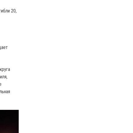
гибли 20,
щает
круга
иля,
е
льная