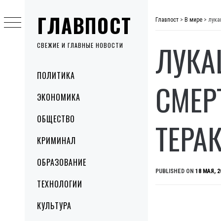
Skip
ГЛАВПОСТ
to
Главпост
>
В мире
>
лука
content
ЛУКА
СВЕЖИЕ И ГЛАВНЫЕ НОВОСТИ
Primary
ПОЛИТИКА
Menu
СМЕР
ЭКОНОМИКА
ОБЩЕСТВО
ТЕРА
КРИМИНАЛ
ОБРАЗОВАНИЕ
PUBLISHED ON
18 МАЯ, 2
ТЕХНОЛОГИИ
КУЛЬТУРА