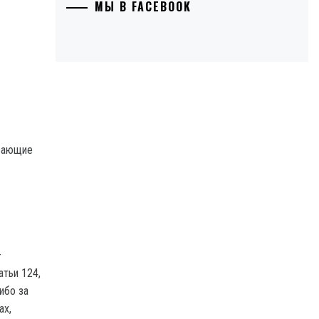
МЫ В FACEBOOK
ивающие
—
атьи 124,
ибо за
ах,