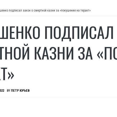
шенко подписал закон о смертной казни за «покушение на теракт»
ШЕНКО ПОДПИСАЛ 
ТНОЙ КАЗНИ ЗА «П
КТ»
022
BY
ПЕТР ЮРЬЕВ