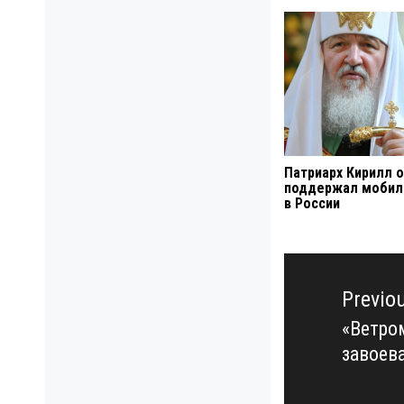
Патриарх Кирилл 
поддержал мобил
в России
Навигация
по
Previo
записям
«Ветро
Previo
завоев
post: