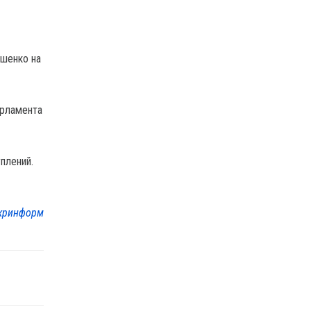
ашенко на
арламента
плений.
кринформ