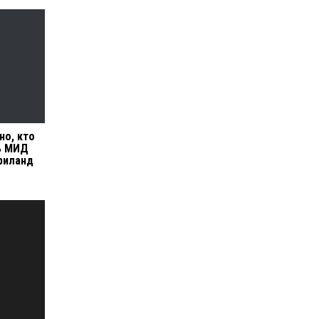
но, кто
ь МИД
риланд