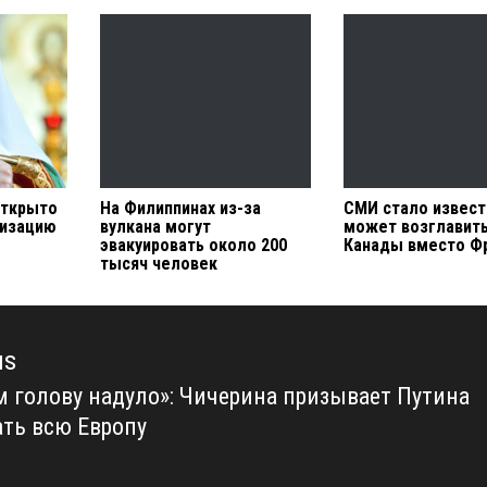
открыто
На Филиппинах из-за
СМИ стало извест
изацию
вулкана могут
может возглавит
эвакуировать около 200
Канады вместо Ф
тысяч человек
us
м голову надуло»: Чичерина призывает Путина
us
ать всю Европу