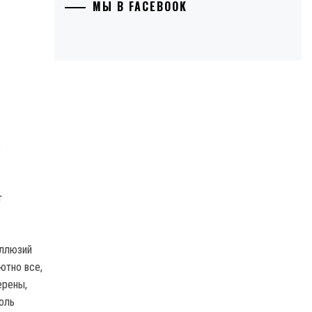
МЫ В FACEBOOK
о
т
иллюзий
ютно все,
ерены,
оль