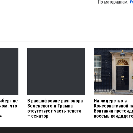
По материалам:
У
нберг не
В расшифровке разговора
На лидерство в
ном, что
Зеленского и Трампа
Консервативной п
отсутствует часть текста
Британии претенд
»
– сенатор
восемь кандидат