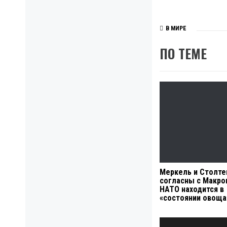
В МИРЕ
ПО ТЕМЕ
Меркель и Столте
согласны с Макро
НАТО находится в
«состоянии овоща
Навигация