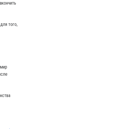
акончить
для того,
имир
исле
нства