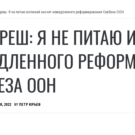
рреш: Я не питаю иллюзий насчет немедленного реформирования Совбеза ООН
РРЕШ: Я НЕ ПИТАЮ
ДЛЕННОГО РЕФОР
ЕЗА ООН
Я, 2022
BY
ПЕТР ЮРЬЕВ