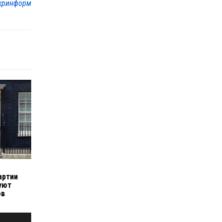
кринформ
артии
уют
ов