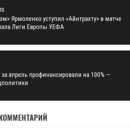
us
Хэм» Ярмоленко уступил «Айнтрахту» в матче
us
нала Лиги Европы УЕФА
 за апрель профинансировали на 100% —
цполитики
 КОММЕНТАРИЙ