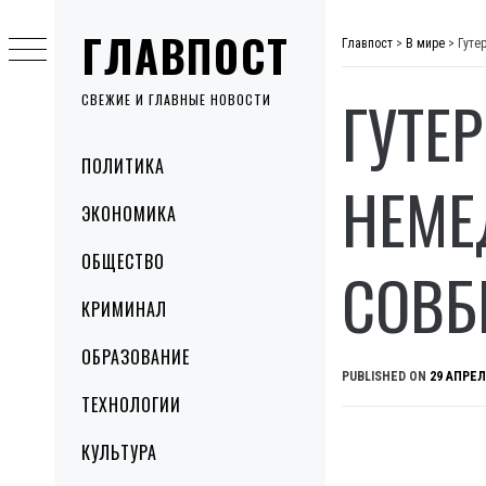
Skip
ГЛАВПОСТ
to
Главпост
>
В мире
>
Гуте
content
ГУТЕ
СВЕЖИЕ И ГЛАВНЫЕ НОВОСТИ
Primary
ПОЛИТИКА
Menu
НЕМЕ
ЭКОНОМИКА
ОБЩЕСТВО
СОВБ
КРИМИНАЛ
ОБРАЗОВАНИЕ
PUBLISHED ON
29 АПРЕЛ
ТЕХНОЛОГИИ
КУЛЬТУРА