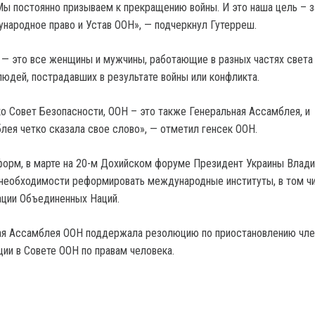
ы постоянно призываем к прекращению войны. И это наша цель – з
ународное право и Устав ООН», — подчеркнул Гутерреш.
 — это все женщины и мужчины, работающие в разных частях света 
юдей, пострадавших в результате войны или конфликта.
ко Совет Безопасности, ООН – это также Генеральная Ассамблея, и
лея четко сказала свое слово», — отметил генсек ООН.
форм, в марте на 20-м Дохийском форуме Президент Украины Влад
 необходимости реформировать международные институты, в том ч
ации Объединенных Наций.
ная Ассамблея ООН поддержала резолюцию по приостановлению чле
ии в Совете ООН по правам человека.