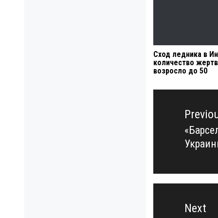
Сход ледника в Ин
количество жертв
возросло до 50
Навигация
по
Previo
записям
«Барсе
Previo
Украи
post:
Next