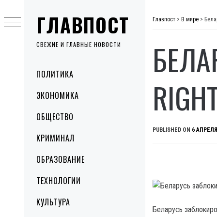
Skip
ГЛАВПОСТ
to
Главпост
>
В мире
>
Бела
content
БЕЛА
СВЕЖИЕ И ГЛАВНЫЕ НОВОСТИ
Primary
ПОЛИТИКА
Menu
RIGH
ЭКОНОМИКА
ОБЩЕСТВО
PUBLISHED ON
6 АПРЕЛЯ
КРИМИНАЛ
ОБРАЗОВАНИЕ
ТЕХНОЛОГИИ
КУЛЬТУРА
Беларусь заблокиро