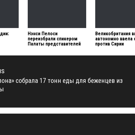
дии:
Нэнси Пелоси
Великобритания 
переизбрали спикером
автономно ввела 
Палаты представителей
против Сирии
us
лона» собрала 17 тонн еды для беженцев из
us
ны