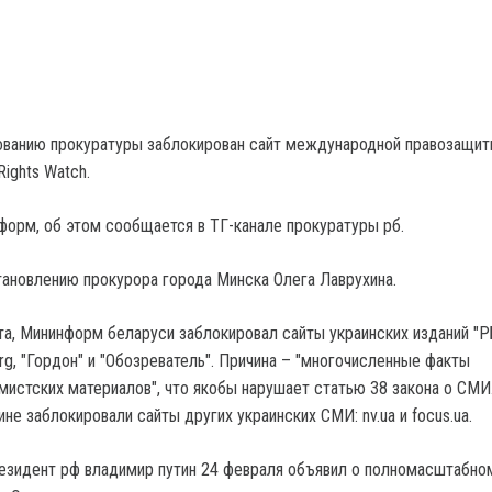
ованию прокуратуры заблокирован сайт международной правозащит
ights Watch.
форм, об этом сообщается в ТГ-канале прокуратуры рб.
тановлению прокурора города Минска Олега Лаврухина.
рта, Мининформ беларуси заблокировал сайты украинских изданий "
t.org, "Гордон" и "Обозреватель". Причина – "многочисленные факты
истских материалов", что якобы нарушает статью 38 закона о СМИ
ине заблокировали сайты других украинских СМИ: nv.ua и focus.ua.
езидент рф владимир путин 24 февраля объявил о полномасштабно