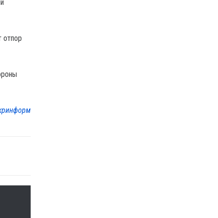
ии
т отпор
ороны
кринформ