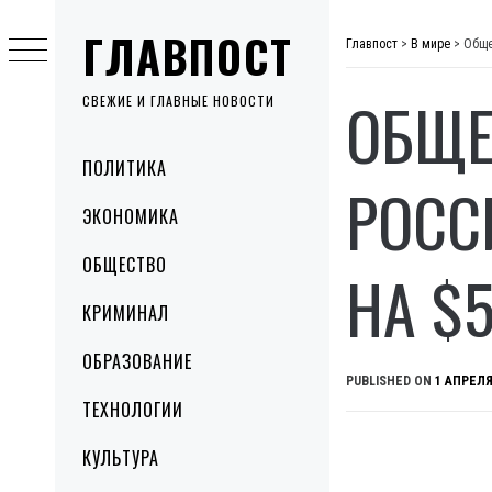
Skip
ГЛАВПОСТ
to
Главпост
>
В мире
>
Обще
content
ОБЩЕ
СВЕЖИЕ И ГЛАВНЫЕ НОВОСТИ
Primary
ПОЛИТИКА
Menu
РОСС
ЭКОНОМИКА
ОБЩЕСТВО
НА $
КРИМИНАЛ
ОБРАЗОВАНИЕ
PUBLISHED ON
1 АПРЕЛЯ
ТЕХНОЛОГИИ
КУЛЬТУРА