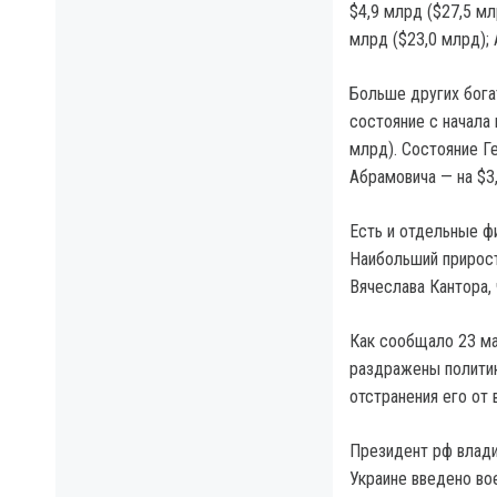
$4,9 млрд ($27,5 м
млрд ($23,0 млрд);
Больше других бога
состояние с начала 
млрд). Состояние Г
Абрамовича — на $3,
Есть и отдельные фи
Наибольший прирост
Вячеслава Кантора, 
Как сообщало 23 ма
раздражены политик
отстранения его от 
Президент рф влади
Украине введено во