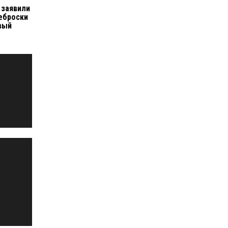
 заявили
еброски
евый