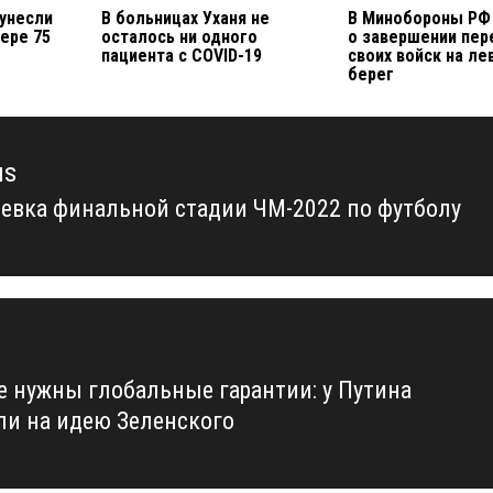
 унесли
В больницах Уханя не
В Минобороны РФ
ере 75
осталось ни одного
о завершении пер
пациента с COVID-19
своих войск на л
берег
us
евка финальной стадии ЧМ-2022 по футболу
us
е нужны глобальные гарантии: у Путина
ли на идею Зеленского