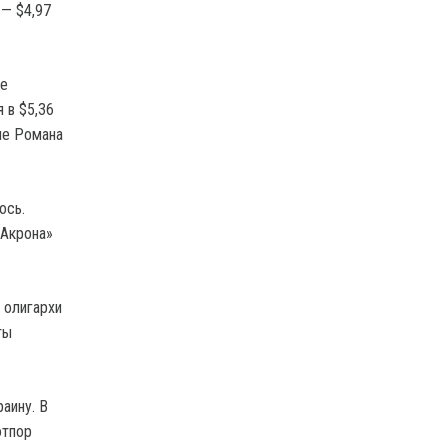
 — $4,97
ье
 в $5,36
ие Романа
ось.
«Акрона»
 олигархи
ты
аину. В
отпор