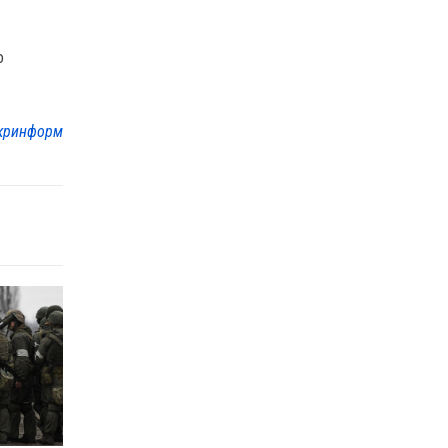
о
кринформ