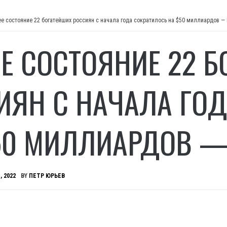
е состояние 22 богатейших россиян с начала года сократилось на $50 миллиардов —
Е СОСТОЯНИЕ 22 Б
ИЯН С НАЧАЛА ГОД
50 МИЛЛИАРДОВ —
, 2022
BY
ПЕТР ЮРЬЕВ