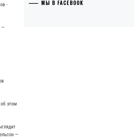
МЫ В FACEBOOK
в —
ов
 об этом
выглядит
хельсон —