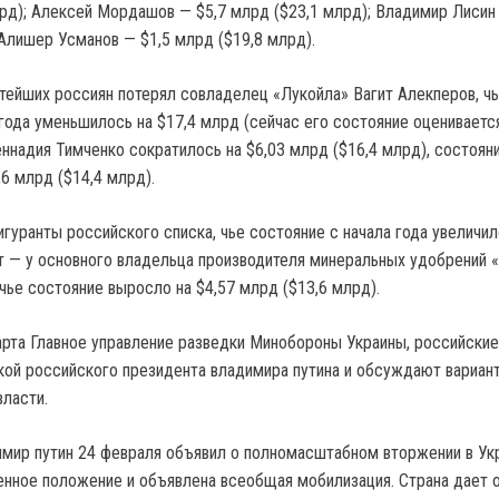
лрд); Алексей Мордашов — $5,7 млрд ($23,1 млрд); Владимир Лисин
 Алишер Усманов — $1,5 млрд ($19,8 млрд).
тейших россиян потерял совладелец «Лукойла» Вагит Алекперов, ч
года уменьшилось на $17,4 млрд (сейчас его состояние оценивается
еннадия Тимченко сократилось на $6,03 млрд ($16,4 млрд), состоян
6 млрд ($14,4 млрд).
гуранты российского списка, чье состояние с начала года увеличил
 — у основного владельца производителя минеральных удобрений 
чье состояние выросло на $4,57 млрд ($13,6 млрд).
рта Главное управление разведки Минобороны Украины, российские
ой российского президента владимира путина и обсуждают вариан
власти.
мир путин 24 февраля объявил о полномасштабном вторжении в Укр
енное положение и объявлена всеобщая мобилизация. Страна дает 