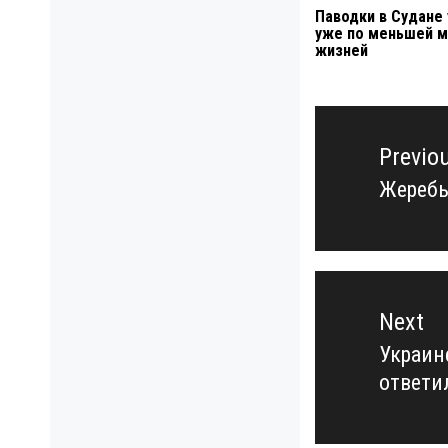
Паводки в Судане
уже по меньшей м
жизней
Навигация
по
Previo
записям
Жеребь
Previo
post:
Next
Украин
Next
ответи
post: