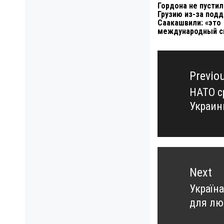
Гордона не пустил
Грузию из-за под
Саакашвили: «это
международный с
Навигация
по
Previo
записям
НАТО с
Previo
Украи
post:
Next
Україн
Next
для лю
post: