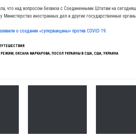
ла, что над вопросом безвиза с Соединенными Штатам на сегодняш
ту Министерство иностранных дел и другие государственные органы
 заявили о создании «супервакцины» против COVID-19.
ПУТЕШЕСТВИЯ
 РЕЖИМ
,
ОКСАНА МАРКАРОВА
,
ПОСОЛ УКРАИНЫ В США
,
США
,
УКРАИНА