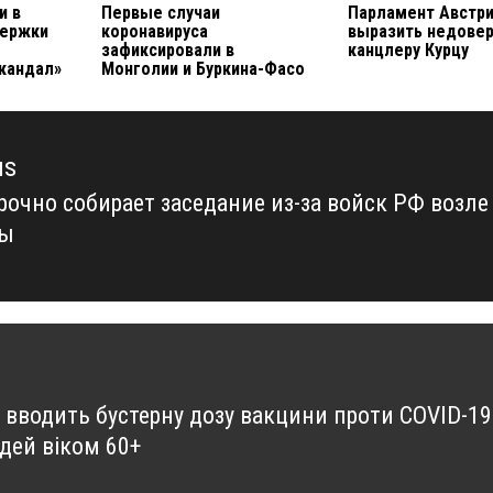
и в
Первые случаи
Парламент Австр
держки
коронавируса
выразить недове
зафиксировали в
канцлеру Курцу
кандал»
Монголии и Буркина-Фасо
us
рочно собирает заседание из-за войск РФ возле
us
ны
а вводить бустерну дозу вакцини проти COVID-19
дей віком 60+