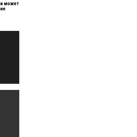
ии может
рие