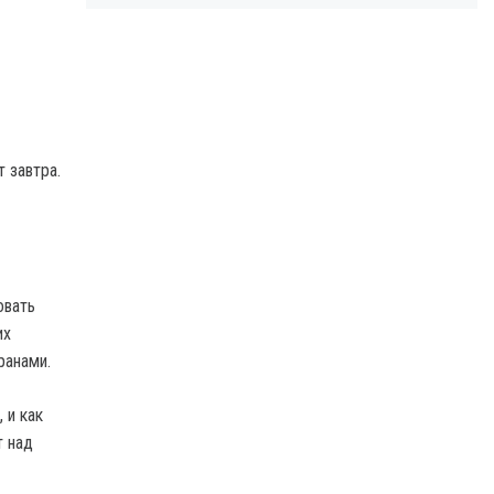
 завтра.
овать
их
ранами.
 и как
т над