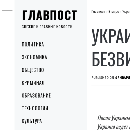
Skip
ГЛАВПОСТ
to
Главпост
>
В мире
>
Укра
content
УКРА
СВЕЖИЕ И ГЛАВНЫЕ НОВОСТИ
Primary
ПОЛИТИКА
Menu
БЕЗВ
ЭКОНОМИКА
ОБЩЕСТВО
PUBLISHED ON
4 ЯНВАРЯ
КРИМИНАЛ
ОБРАЗОВАНИЕ
ТЕХНОЛОГИИ
Посол Украины 
КУЛЬТУРА
Украина ведет 