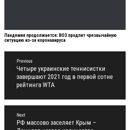
Пандемия продолжается: ВОЗ продлит чрезвычайную
ситуацию из-за коронавируса
Навигация
по
Previous
записям
Четыре украинские теннисистки
Previous
post:
завершают 2021 год в первой сотне
рейтинга WTA
Next
РФ массово заселяет Крым –
Next
post: