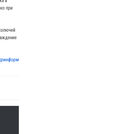
ка в
ко при
 колючей
раждение
кринформ