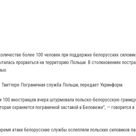
 количестве более 100 человек при поддержке белорусских силовик
ыталась прорваться на территорию Польши. В столкновениях постр
ных.
 Твиттере Пограничная служба Польши, передает Укринформ.
ем 100 иностранцев вчера штурмовала польско-белорусскую границу
торая охраняется пограничной заставой в Беловеже", — говорится в
 время атаки белорусские службы ослепляли польских силовиков ла