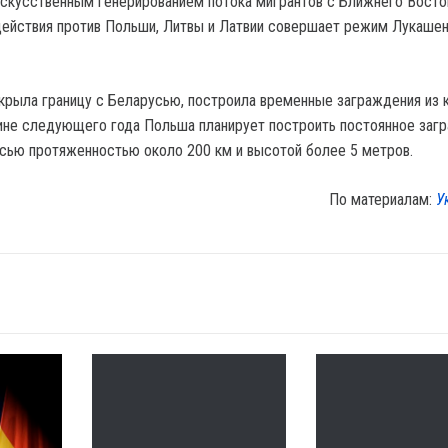
скусственным генерированием потока мигрантов с Ближнего Восто
действия против Польши, Литвы и Латвии совершает режим Лукашен
крыла границу с Беларусью, построила временные заграждения из
ине следующего года Польша планирует построить постоянное заг
усью протяженностью около 200 км и высотой более 5 метров.
По материалам:
У