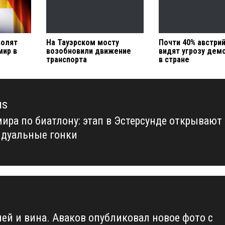
волят
На Тауэрском мосту
Почти 40% австри
мир в
возобновили движение
видят угрозу дем
транспорта
в стране
us
мира по биатлону: этап в Эстерсунде открывают
us
дуальные гонки
чей и вина. Аваков опубликовал новое фото с