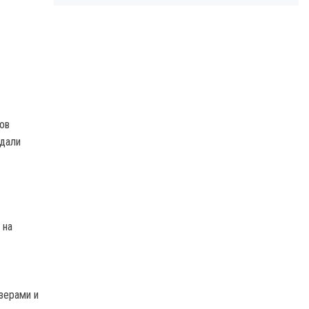
ов
адали
 на
зерами и