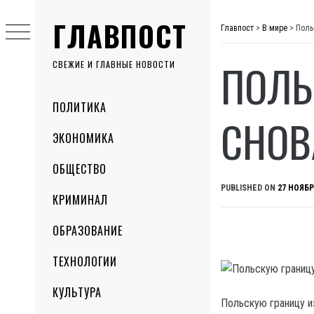
Skip
ГЛАВПОСТ
to
Главпост
>
В мире
>
Поль
content
ПОЛЬ
СВЕЖИЕ И ГЛАВНЫЕ НОВОСТИ
Primary
ПОЛИТИКА
Menu
СНОВ
ЭКОНОМИКА
ОБЩЕСТВО
PUBLISHED ON
27 НОЯБР
КРИМИНАЛ
ОБРАЗОВАНИЕ
ТЕХНОЛОГИИ
КУЛЬТУРА
Польскую границу и