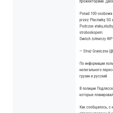
прожекторами. Двое
Ponad 100-osobowa 
przez Placówkę SG w
Podczas ataku,służby 
stroboskopem.
Dwóch żołnierzy WP 
— Straż Graniczna (
По информации поль
нелегального перес
грузин и русский.
В полиции Подлясск
которые планировал
Как сообщалось, с 