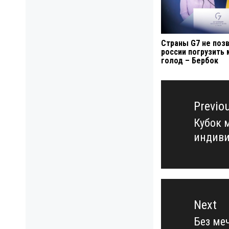
Страны G7 не поз
россии погрузить 
голод – Бербок
Навигация
по
Previo
записям
Кубок 
Previo
индиви
post:
Next
Без ме
Next