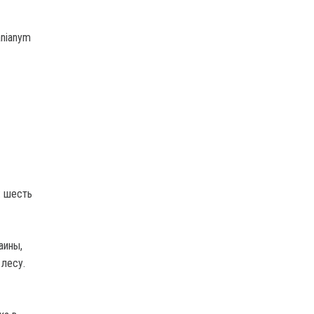
anianym
: шесть
аины,
 лесу.