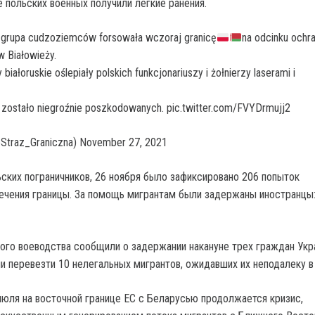
 польских военных получили легкие ранения.
grupa cudzoziemców forsowała wczoraj granicę
na odcinku ochr
 Białowieży.
białoruskie oślepiały polskich funkcjonariuszy i żołnierzy laserami i
zostało niegroźnie poszkodowanych. pic.twitter.com/FVYDrmujj2
@Straz_Graniczna) November 27, 2021
ских пограничников, 26 ноября было зафиксировано 206 попыток
ечения границы. За помощь мигрантам были задержаны иностранцы
ого воеводства сообщили о задержании накануне трех граждан Укр
и перевезти 10 нелегальных мигрантов, ожидавших их неподалеку в
июля на восточной границе ЕС с Беларусью продолжается кризис,