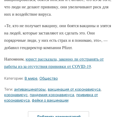
что люди не делают прививку, они увеличивают риск для
них и воздействие вируса.
«Те, кто не получает вакцину, они боятся вакцины и злятся
на людей, которые заставляют их сделать это. Они
порядочные люди, у них есть страх и я понимаю, это», —
добавил гендиректор компании Pfizer.
Напомним,
юрист рассказала, законно ли отстранять от
работы из-за отсутствия прививки от COVID-19
.
Категории:
В мире
,
Общество
Теги:
антивакцинаторы
,
вакцинация от коронавируса
,
коронавирус
,
пандемия коронавируса
,
прививка от
коронавируса
,
фейки о вакцинации
Добавить комментарий