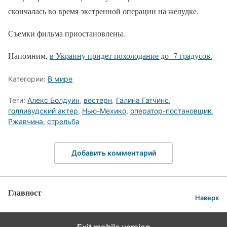
скончалась во время экстренной операции на желудке.
Съемки фильма приостановлены.
Напомним,
в Украину придет похолодание до -7 градусов.
Категории:
В мире
Теги:
Алекс Болдуин
,
вестерн
,
Галина Гатчинс
,
голливудский актер
,
Нью-Мехико
,
оператор-постановщик
,
Ржавчина
,
стрельба
Добавить комментарий
Главпост
Наверх