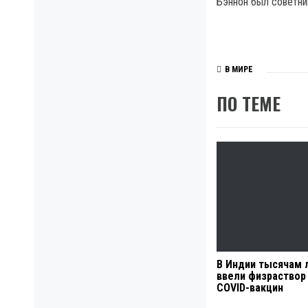
Бэннон был советник
В МИРЕ
ПО ТЕМЕ
В Индии тысячам
ввели физраствор
COVID-вакцин