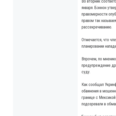
Во вторник соотве
января. Бэннон утв
правомерности опуб
правом так называе
рассекречиванию.
Отмечается, что чл
планировании напад
Впрочем, по мнению
предупреждение дру
суду.
Как сообщал Укринф
обвинения в мошенн
границе с Мексикой
подозревали в обма