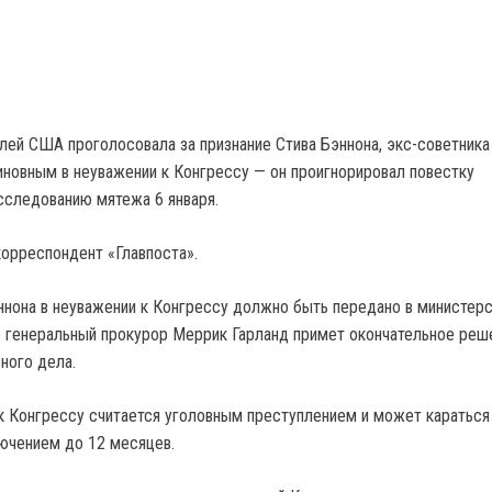
лей США проголосовала за признание Стива Бэннона, экс-советника
иновным в неуважении к Конгрессу — он проигнорировал повестку
сследованию мятежа 6 января.
орреспондент «Главпоста».
ннона в неуважении к Конгрессу должно быть передано в министер
о генеральный прокурор Меррик Гарланд примет окончательное реш
ного дела.
к Конгрессу считается уголовным преступлением и может каратьс
ючением до 12 месяцев.