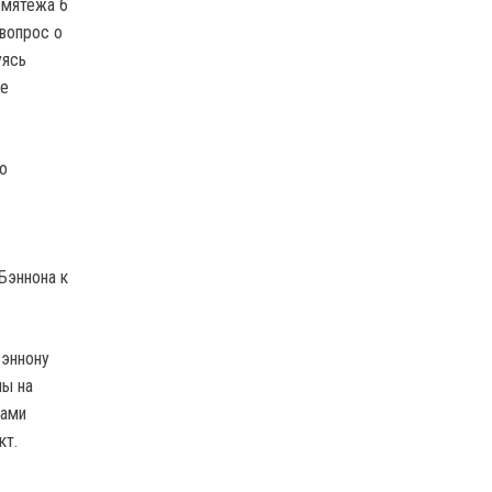
 мятежа 6
 вопрос о
уясь
ие
о
Бэннона к
Бэннону
ны на
цами
кт.