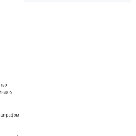
ство
ение о
я штрафом