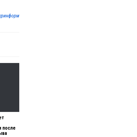
кринформ
ет
и после
ыва