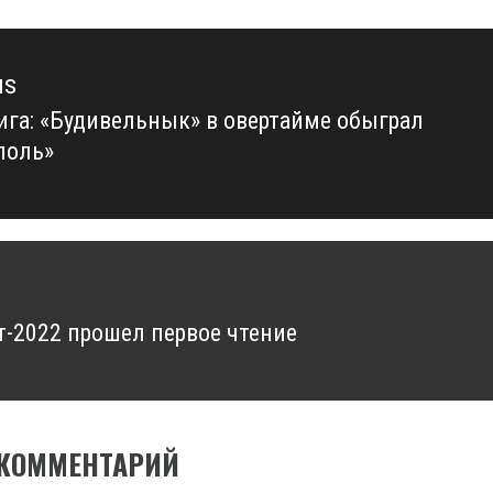
us
ига: «Будивельнык» в овертайме обыграл
us
поль»
-2022 прошел первое чтение
 КОММЕНТАРИЙ