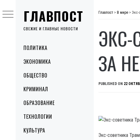
Skip
ГЛАВПОСТ
to
Главпост
>
В мире
>
Экс-
content
ЭКС-
СВЕЖИЕ И ГЛАВНЫЕ НОВОСТИ
Primary
ПОЛИТИКА
Menu
ЗА Н
ЭКОНОМИКА
ОБЩЕСТВО
PUBLISHED ON
22 ОКТЯБ
КРИМИНАЛ
ОБРАЗОВАНИЕ
ТЕХНОЛОГИИ
КУЛЬТУРА
Экс-советника Трам