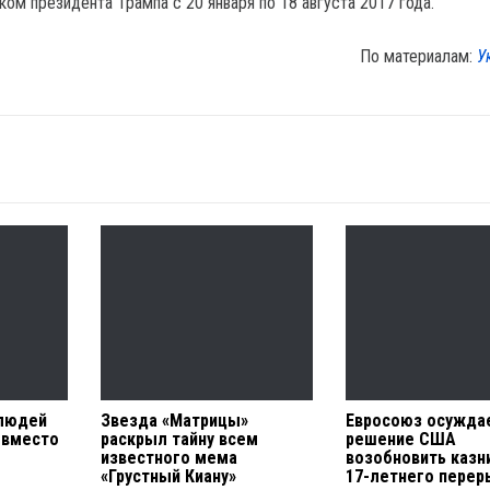
ом президента Трампа с 20 января по 18 августа 2017 года.
По материалам:
У
 людей
Звезда «Матрицы»
Евросоюз осужда
 вместо
раскрыл тайну всем
решение США
известного мема
возобновить казн
«Грустный Киану»
17-летнего перер