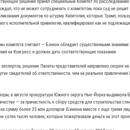
тствующее решение принял специальный Комитет по расследованию
ерждал, что не может сотрудничать с комитетом, пока суд не решит
ликования документов по штурму Капитолия, которые Трамп, польз
мого исполнительной привилегии, квалифицировал как не подлежащ
ены комитета считают — Бэннон обладает существенными знаниями 
ения на Конгресс и должен дать соответствующие показания.
 экспертов, решение Палаты представителей направлено скорее на
гих свидетелей об ответственности, чем на реальное привлечение 
орм, в августе прокуратура Южного округа Нью-Йорка выдвинула 
ичестве — за причастность к сбору средств для строительства сте
 на сумму более 25 млн долларов. Бэннона вместе с еще тремя ли
не сотен тысяч человек, которые пожертвовали деньги на этот прое