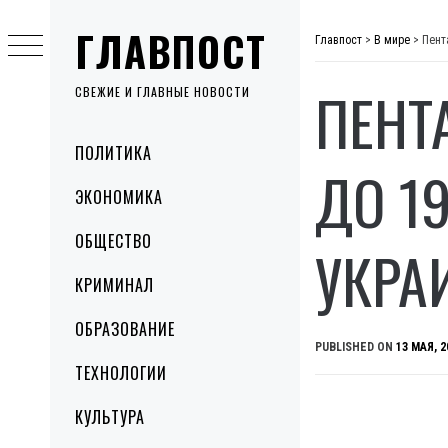
Skip
ГЛАВПОСТ
to
Главпост
>
В мире
>
Пент
content
ПЕНТ
СВЕЖИЕ И ГЛАВНЫЕ НОВОСТИ
Primary
ПОЛИТИКА
Menu
ДО 1
ЭКОНОМИКА
ОБЩЕСТВО
УКРА
КРИМИНАЛ
ОБРАЗОВАНИЕ
PUBLISHED ON
13 МАЯ, 2
ТЕХНОЛОГИИ
КУЛЬТУРА