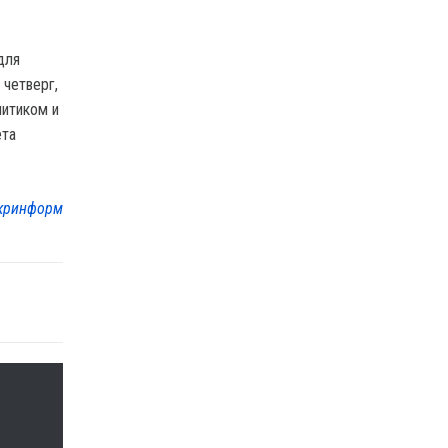
для
 четверг,
литиком и
ета
кринформ