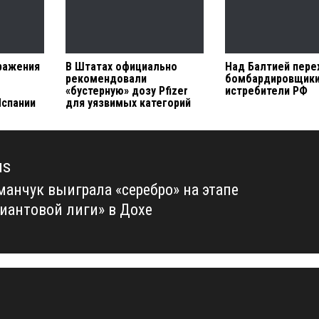
ражения
В Штатах официально
Над Балтией пере
рекомендовали
бомбардировщики
«бустерную» дозу Pfizer
истребители РФ
Испании
для уязвимых категорий
us
манчук выиграла «серебро» на этапе
us
иантовой лиги» в Дохе