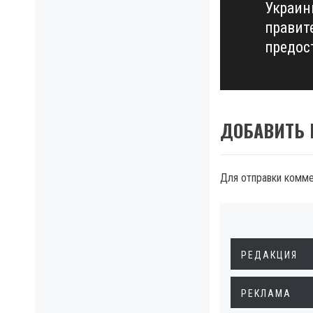
Украин
Next
правит
post:
предос
ДОБАВИТЬ
Для отправки комм
РЕДАКЦИЯ
РЕКЛАМА