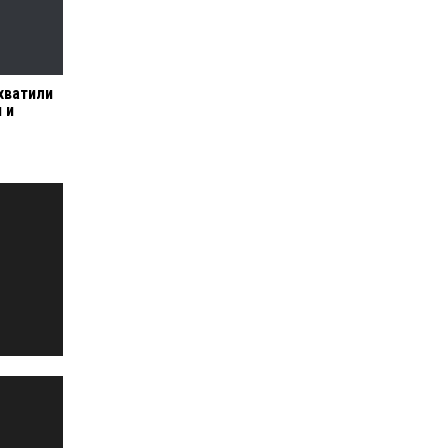
хватили
 и