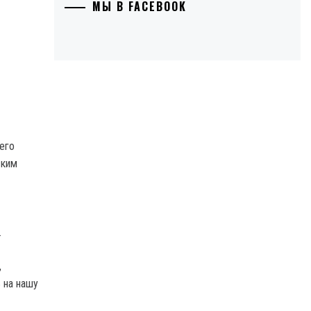
МЫ В FACEBOOK
его
ским
.
,
 на нашу