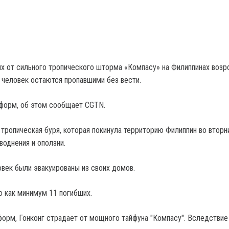
х от сильного тропического шторма «Компасу» на Филиппинах возр
4 человек остаются пропавшими без вести.
форм, об этом сообщает CGTN.
 тропическая буря, которая покинула территорию Филиппин во вторн
воднения и оползни.
овек были эвакуированы из своих домов.
 как минимум 11 погибших.
орм, Гонконг страдает от мощного тайфуна "Компасу". Вследствие