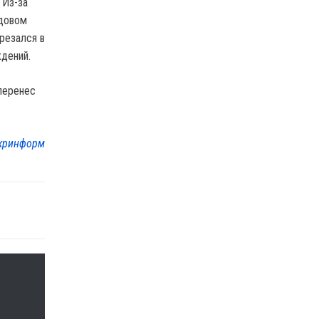
 Из-за
ндовом
резался в
ждений.
 перенес
кринформ