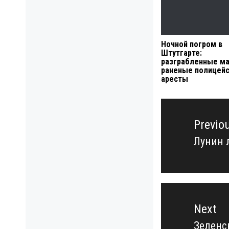
Ночной погром в
Штутгарте:
разграбленные ма
раненые полицейс
аресты
Навигация
по
Previo
записям
Лунин 
Previo
post:
Next
Зеленс
Next