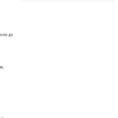
осло до
ик,