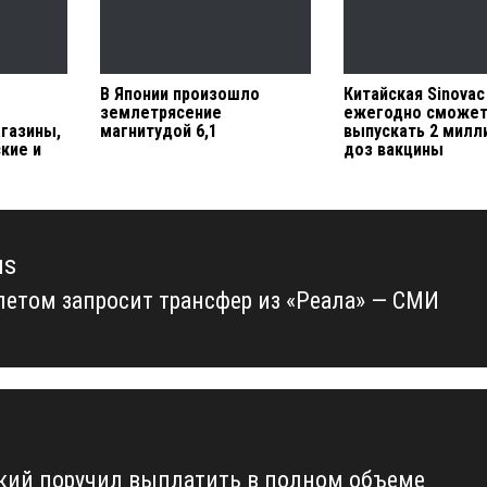
В Японии произошло
Китайская Sinovac
землетрясение
ежегодно сможе
газины,
магнитудой 6,1
выпускать 2 милл
кие и
доз вакцины
us
летом запросит трансфер из «Реала» — СМИ
us
кий поручил выплатить в полном объеме