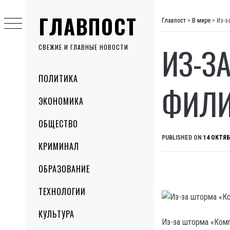
Skip
ГЛАВПОСТ
to
Главпост
>
В мире
>
Из-з
content
ИЗ-З
СВЕЖИЕ И ГЛАВНЫЕ НОВОСТИ
Primary
ПОЛИТИКА
Menu
ФИЛИ
ЭКОНОМИКА
ОБЩЕСТВО
PUBLISHED ON
14 ОКТЯБ
КРИМИНАЛ
ОБРАЗОВАНИЕ
ТЕХНОЛОГИИ
КУЛЬТУРА
Из-за шторма «Комп